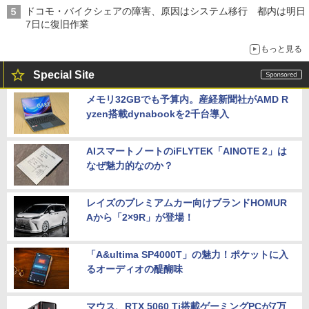
ドコモ・バイクシェアの障害、原因はシステム移行 都内は明日
7日に復旧作業
もっと見る
Special Site
メモリ32GBでも予算内。産経新聞社がAMD R
yzen搭載dynabookを2千台導入
AIスマートノートのiFLYTEK「AINOTE 2」は
なぜ魅力的なのか？
レイズのプレミアムカー向けブランドHOMUR
Aから「2×9R」が登場！
「A&ultima SP4000T」の魅力！ポケットに入
るオーディオの醍醐味
マウス、RTX 5060 Ti搭載ゲーミングPCが7万