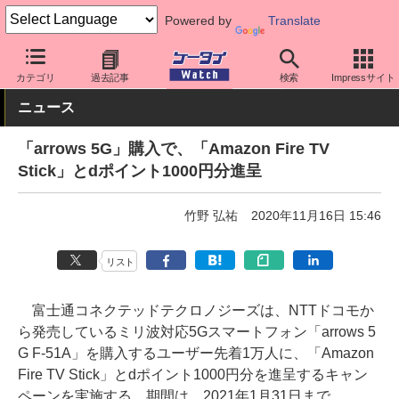
Powered by
Translate
ケータイ Watch
キャリア
ドコモ
arrows
カテゴリ
過去記事
検索
Impressサイト
ニュース
「arrows 5G」購入で、「Amazon Fire TV
Stick」とdポイント1000円分進呈
竹野 弘祐
2020年11月16日 15:46
リスト
富士通コネクテッドテクロノジーズは、NTTドコモか
ら発売しているミリ波対応5Gスマートフォン「arrows 5
G F-51A」を購入するユーザー先着1万人に、「Amazon
Fire TV Stick」とdポイント1000円分を進呈するキャン
ペーンを実施する。期間は、2021年1月31日まで。