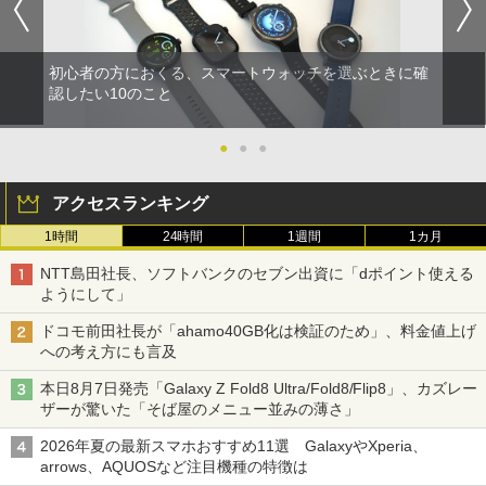
初心者の方におくる、スマートウォッチを選ぶときに確
認したい10のこと
●
●
●
アクセスランキング
1時間
24時間
1週間
1カ月
NTT島田社長、ソフトバンクのセブン出資に「dポイント使える
ようにして」
ドコモ前田社長が「ahamo40GB化は検証のため」、料金値上げ
への考え方にも言及
本日8月7日発売「Galaxy Z Fold8 Ultra/Fold8/Flip8」、カズレー
ザーが驚いた「そば屋のメニュー並みの薄さ」
2026年夏の最新スマホおすすめ11選 GalaxyやXperia、
arrows、AQUOSなど注目機種の特徴は