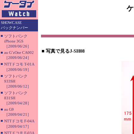
ケ
SHOWCASE
バックナンバー
■
ソフトバンク
iPhone 3GS
［2009/06/26］
■
写真で見るJ-SH08
■
au G’zOne CA002
［2009/06/24］
■
NTTドコモ T-01A
［2009/06/19］
■
ソフトバンク
933SH
［2009/06/12］
■
ソフトバンク
831SH
［2009/04/28］
■
au G9
［2009/04/21］
■
NTTドコモ F-04A
［2009/04/17］
■
NTTドコモ F-03A