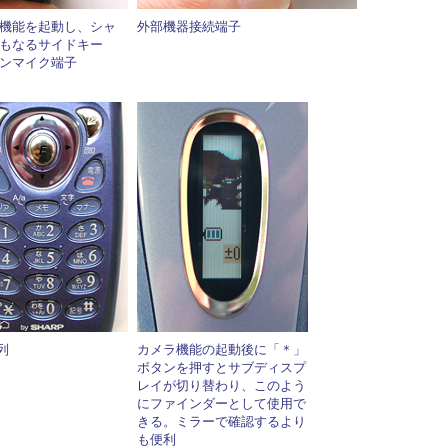
機能を起動し、シャ
外部機器接続端子
もなるサイドキー
ンマイク端子
列
カメラ機能の起動後に「＊」
ボタンを押すとサブディスプ
レイが切り替わり、このよう
にファインダーとして使用で
きる。ミラーで確認するより
も便利