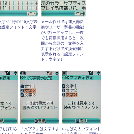
文字×11行の110文字表
メール作成では連文節変
（設定フォント：文字
換やユーザー辞書の機能
）
がパワーアップし、一度
でも変換採用すると、次
回から文頭の一文字を入
力するだけで変換候補に
表示される（設定フォン
ト：文字３）
」でも採用さ
「文字２」は文字１よ
いちばん太いフォント