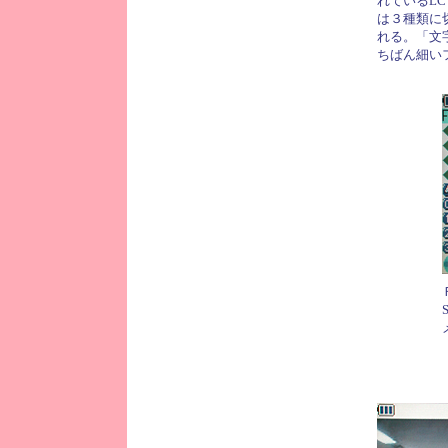
れているL
は３種類に
れる。「文
ちばん細い