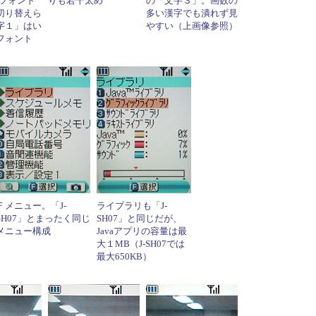
Cフォント
りも若干太め
の「文字３」。画数の
切り替えら
多い漢字でも潰れず見
字１」はい
やすい（上画像参照）
フォント
Ｆメニュー。「J-
ライブラリも「J-
SH07」とまったく同じ
SH07」と同じだが、
メニュー構成
Javaアプリの容量は最
大１MB（J-SH07では
最大650KB）