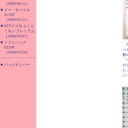
［2008/06/11］
■
イー・モバイル
S11HT
［2008/05/21］
■
NTTドコモ らくら
くホン プレミアム
［2008/05/07］
■
ソフトバンク
「
922SH
べ
［2008/04/24］
動
「
■
バックナンバー
の
た
バ