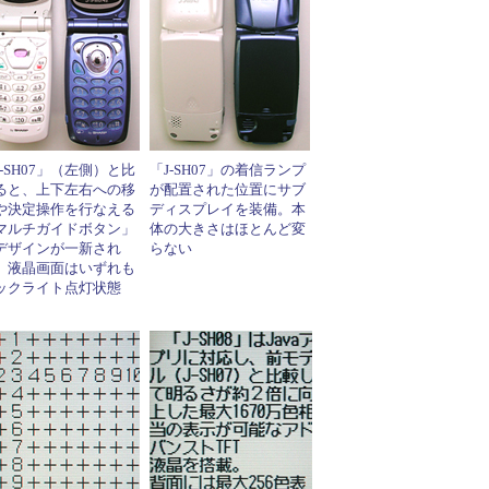
J-SH07」（左側）と比
「J-SH07」の着信ランプ
ると、上下左右への移
が配置された位置にサブ
や決定操作を行なえる
ディスプレイを装備。本
マルチガイドボタン」
体の大きさはほとんど変
デザインが一新され
らない
。液晶画面はいずれも
ックライト点灯状態