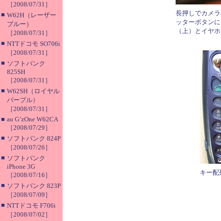
［2008/07/31］
長押しでカメラ
■
W62H（レーザー
ッターボタンに
ブルー）
（上）とイヤホ
［2008/07/31］
■
NTTドコモ SO706i
［2008/07/31］
■
ソフトバンク
825SH
［2008/07/31］
■
W62SH（ロイヤル
パープル）
［2008/07/31］
■
au G’zOne W62CA
［2008/07/29］
■
ソフトバンク 824P
［2008/07/26］
■
ソフトバンク
iPhone 3G
キー配
［2008/07/16］
■
ソフトバンク 823P
［2008/07/09］
■
NTTドコモ F706i
［2008/07/02］