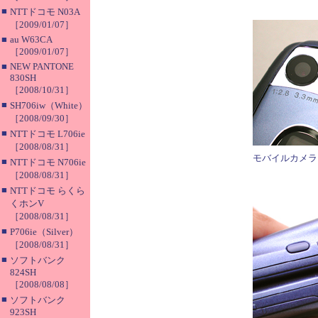
■
NTTドコモ N03A
［2009/01/07］
■
au W63CA
［2009/01/07］
■
NEW PANTONE
830SH
［2008/10/31］
■
SH706iw（White）
［2008/09/30］
■
NTTドコモ L706ie
［2008/08/31］
モバイルカメラ
■
NTTドコモ N706ie
［2008/08/31］
■
NTTドコモ らくら
くホンV
［2008/08/31］
■
P706ie（Silver）
［2008/08/31］
■
ソフトバンク
824SH
［2008/08/08］
■
ソフトバンク
923SH