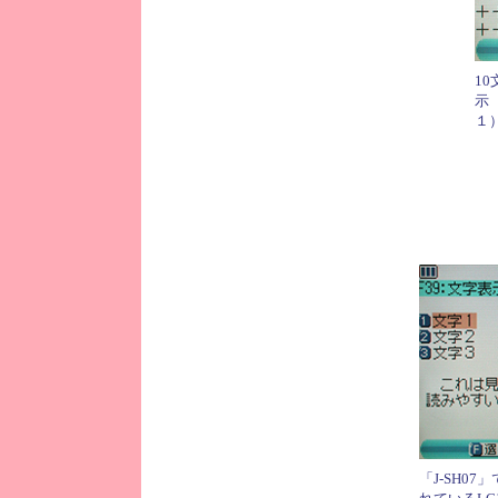
10
示
１
「J-SH07