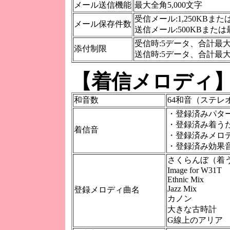
メール送信機能
最大全角5,000文字
受信メール:1,250KBまた
メール保存件数
送信メール:500KBまたは
受信時:5データ、合計最大6
添付制限
送信時:5データ、合計最大5
【着信メロディ
和音数
64和音（ステレ
・登録済みパター
・登録済み着う
着信音
・登録済みメロ
・登録済み効果
さくらんぼ（着
Image for W31T
Ethnic Mix
Jazz Mix
登録メロディ曲名
カノン
大きな古時計
G線上のアリア