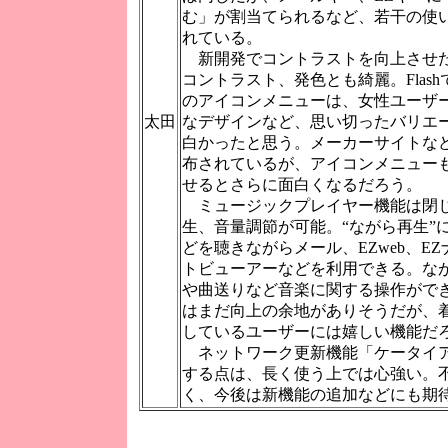
む」が割当てられるなど、若干の使
れている。
新開発でコントラストを向上させ
コントラスト、発色とも綺麗。Flas
のアイコンメニューは、女性ユーザ
太田
なデザインなど、思い切ったバリエ
白かったと思う。メーカーサイトなどで
布されているが、アイコンメニュー
せるとさらに面白くなるだろう。
ミュージックプレイヤー機能は閉
生、音量調節が可能。“ながら再生”
どを聴きながらメール、EZweb、E
トビューアーなどを利用できる。な
や曲送りなど音楽に関する操作がで
はまだ向上の余地がありそうだが、
しているユーザーには嬉しい機能だ
ネットワーク更新機能「ケータイ
する点は、長く使う上では心強い。
く、今後は新機能の追加などにも期