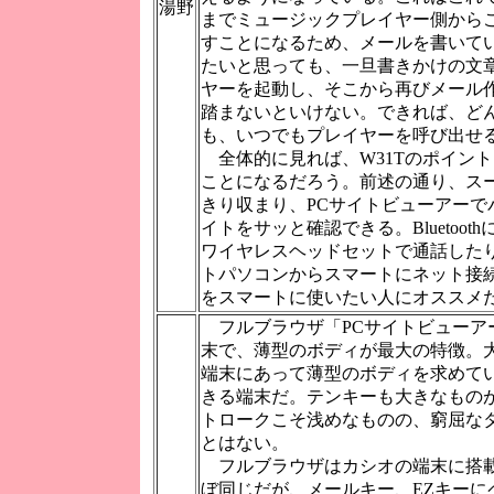
湯野
までミュージックプレイヤー側から
すことになるため、メールを書いて
たいと思っても、一旦書きかけの文
ヤーを起動し、そこから再びメール
踏まないといけない。できれば、ど
も、いつでもプレイヤーを呼び出せ
全体的に見れば、W31Tのポイント
ことになるだろう。前述の通り、ス
きり収まり、PCサイトビューアーで
イトをサッと確認できる。Bluetoo
ワイヤレスヘッドセットで通話したり、B
トパソコンからスマートにネット接
をスマートに使いたい人にオススメ
フルブラウザ「PCサイトビューアー
末で、薄型のボディが最大の特徴。大
端末にあって薄型のボディを求めて
きる端末だ。テンキーも大きなもの
トロークこそ浅めなものの、窮屈な
とはない。
フルブラウザはカシオの端末に搭
ぼ同じだが、メールキー、EZキーに