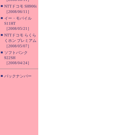
■
NTTドコモ SH906i
［2008/06/11］
■
イー・モバイル
S11HT
［2008/05/21］
■
NTTドコモ らくら
くホン プレミアム
［2008/05/07］
■
ソフトバンク
922SH
［2008/04/24］
■
バックナンバー