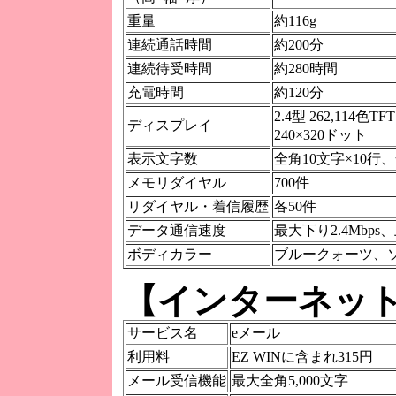
重量
約116g
連続通話時間
約200分
連続待受時間
約280時間
充電時間
約120分
2.4型 262,114色
ディスプレイ
240×320ドット
表示文字数
全角10文字×10行、
メモリダイヤル
700件
リダイヤル・着信履歴
各50件
データ通信速度
最大下り2.4Mbps
ボディカラー
ブルークォーツ、
【インターネッ
サービス名
eメール
利用料
EZ WINに含まれ315円
メール受信機能
最大全角5,000文字