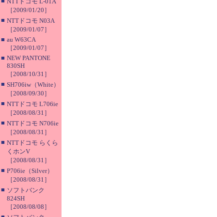
■
NTTドコモ L-01A
［2009/01/20］
■
NTTドコモ N03A
［2009/01/07］
■
au W63CA
［2009/01/07］
■
NEW PANTONE
830SH
［2008/10/31］
■
SH706iw（White）
［2008/09/30］
■
NTTドコモ L706ie
［2008/08/31］
■
NTTドコモ N706ie
［2008/08/31］
■
NTTドコモ らくら
くホンV
［2008/08/31］
■
P706ie（Silver）
［2008/08/31］
■
ソフトバンク
824SH
［2008/08/08］
■