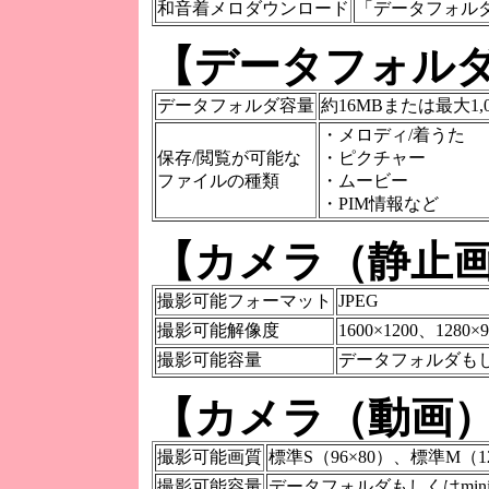
和音着メロダウンロード
「データフォル
【データフォル
データフォルダ容量
約16MBまたは最大1,
・メロディ/着うた
保存/閲覧が可能な
・ピクチャー
ファイルの種類
・ムービー
・PIM情報など
【カメラ（静止
撮影可能フォーマット
JPEG
撮影可能解像度
1600×1200、1280×
撮影可能容量
データフォルダもし
【カメラ（動画）
撮影可能画質
標準S（96×80）、標準M（12
撮影可能容量
データフォルダもしくはmin