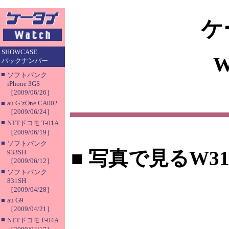
ケ
SHOWCASE
バックナンバー
■
ソフトバンク
iPhone 3GS
［2009/06/26］
■
au G’zOne CA002
［2009/06/24］
■
NTTドコモ T-01A
［2009/06/19］
■
ソフトバンク
■
写真で見るW31
933SH
［2009/06/12］
■
ソフトバンク
831SH
［2009/04/28］
■
au G9
［2009/04/21］
■
NTTドコモ F-04A