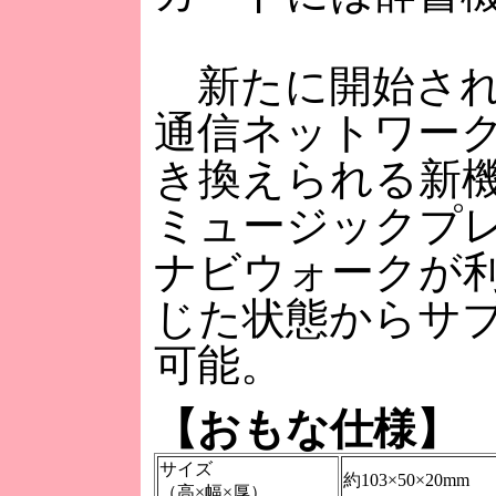
新たに開始され
通信ネットワー
き換えられる新
ミュージックプレ
ナビウォークが利
じた状態からサ
可能。
【おもな仕様】
サイズ
約103×50×20mm
（高×幅×厚）