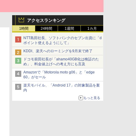
アクセスランキング
1時間
24時間
1週間
1カ月
NTT島田社長、ソフトバンクのセブン出資に「d
ポイント使えるようにして」
KDDI、楽天へのローミングを9月末で終了
ドコモ前田社長が「ahamo40GB化は検証のた
め」、料金値上げへの考え方にも言及
Amazonで「Motorola moto g06」と「edge
60」がセール
楽天モバイル、「Android 17」の対象製品を案
内
もっと見る