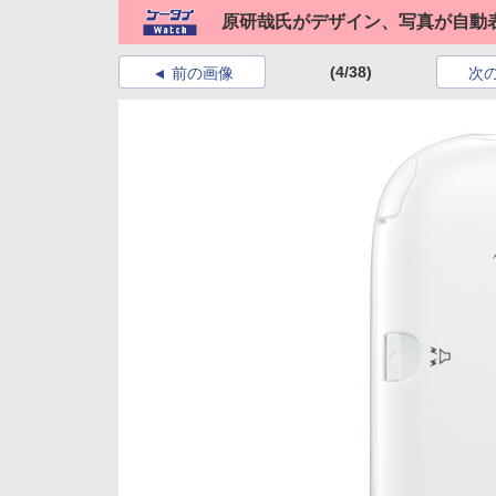
原研哉氏がデザイン、写真が自動表
(4/38)
前の画像
次