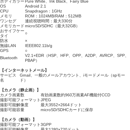
ボディカラー
Pure White、Ink Black、Fairy Blue
OS
Android 2.1
CPU
Snapdragon：1GHz
メモリ
ROM：1024MB/RAM：512MB
ワンセグ
連続視聴時間：最大330分
メモリカード
microSD/SDHC（最大32GB）
おサイフケー
○
タイ
防水
×
無線LAN
IEEE802.11b/g
GPS
○
V2.1+EDR（HSP、HFP、OPP、A2DP、AVRCP、SPP、
Bluetooth
PBAP）
【インターネットメール】
サービス
Gmail、一般のメールアカウント、iモードメール（spモー
名
ド）
【カメラ（静止画）】
カメラ画素数
有効画素数約960万画素AF機能付CCD
撮影可能フォーマット
JPEG
撮影可能解像度
最大3552×2664ドット
撮影可能容量
microSD/SDHCカードに保存
【カメラ（動画）】
撮影可能フォーマット
3GPP
撮影可能解像度
最大1280×720ドット