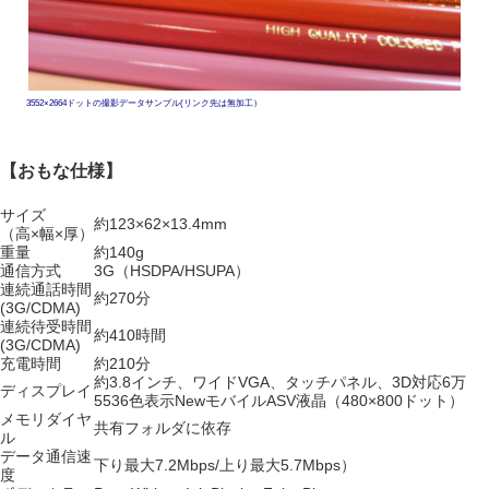
3552×2664ドットの撮影データサンプル(リンク先は無加工）
【おもな仕様】
サイズ
約123×62×13.4mm
（高×幅×厚）
重量
約140g
通信方式
3G（HSDPA/HSUPA）
連続通話時間
約270分
(3G/CDMA)
連続待受時間
約410時間
(3G/CDMA)
充電時間
約210分
約3.8インチ、ワイドVGA、タッチパネル、3D対応6万
ディスプレイ
5536色表示NewモバイルASV液晶（480×800ドット）
メモリダイヤ
共有フォルダに依存
ル
データ通信速
下り最大7.2Mbps/上り最大5.7Mbps）
度