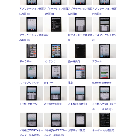
アプリケーション画面
アプリケーション画面
アプリケーション画面
アプリケーション画面
(1画面目)
(2画面目)
(3画面目)
(4画面目)
アプリケーション画面
設定
新規メッセージ作成画
メールアカウントの登
(5画面目)
面
録
ギャラリー
コンテンツ
赤外線受信
アラーム
ストップウォッチ
タイマー
電卓
Evernote Launcher
メモ帳(全角かな)
メモ帳(半角英字)
メモ帳(半角数字)
メモ帳(QWERTYキー
ボード 全角かな)
メモ帳(QWERTYキー
メモ帳(QWERTYキー
文字サイズ設定
キーボード共通設定
ボード 半角英字)
ボード 半角数字)