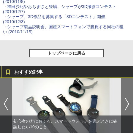
(2010/11/8)
・
福田沙紀やおちまさと登場、シャープが3D撮影コンテスト
(2010/12/7)
・
シャープ、3D作品を募集する「3Dコンテスト」開催
(2010/12/3)
・
シャープ製品説明会、国産スマートフォンで勝負する同社の狙
い
(2010/11/15)
トップページに戻る
おすすめ記事
初心者の方におくる、スマートウォッチを選ぶときに確
認したい10のこと