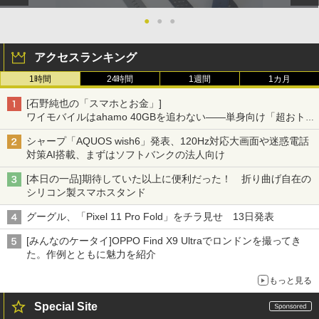
●
●
●
アクセスランキング
1時間
24時間
1週間
1カ月
[石野純也の「スマホとお金」]
ワイモバイルはahamo 40GBを追わない――単身向け「超おトク
割」の安さと1年限定の注意点
シャープ「AQUOS wish6」発表、120Hz対応大画面や迷惑電話
対策AI搭載、まずはソフトバンクの法人向け
[本日の一品]期待していた以上に便利だった！ 折り曲げ自在の
シリコン製スマホスタンド
グーグル、「Pixel 11 Pro Fold」をチラ見せ 13日発表
[みんなのケータイ]OPPO Find X9 Ultraでロンドンを撮ってき
た。作例とともに魅力を紹介
もっと見る
Special Site