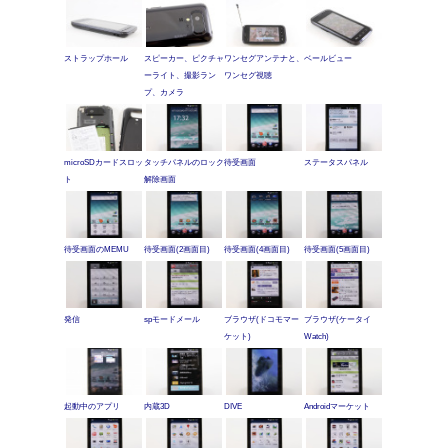
ストラップホール
スピーカー、ピクチャ
ワンセグアンテナと、
ベールビュー
ーライト、撮影ラン
ワンセグ視聴
プ、カメラ
microSDカードスロッ
タッチパネルのロック
待受画面
ステータスパネル
ト
解除画面
待受画面のMEMU
待受画面(2画面目)
待受画面(4画面目)
待受画面(5画面目)
発信
spモードメール
ブラウザ(ドコモマー
ブラウザ(ケータイ
ケット)
Watch)
起動中のアプリ
内蔵3D
DIVE
Androidマーケット