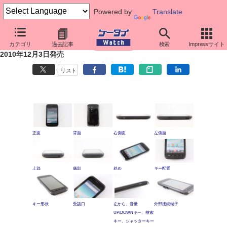
Powered by
Translate
ケータイ新製品SHOW CASE
カテゴリ
過去記事
検索
Impressサイト
LYNX 3D SH-03C（Ink Black）
2010年12月3日発売
リスト
正面
背面
右側面
左側面
上部
底部
斜め
キー配置
キー形状
受話口
左から、音量
外部接続端子
UP/DOWNキー、検索
キー、シャッターキー