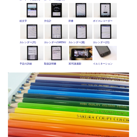
絵文字
方位計
辞書
ボイスレコーダー
カレンダー(月)
カレンダーのMENU
カレンダー(週)
カレンダー(日)
予定の詳細
取扱説明書
3D写真撮影
イルミネーション