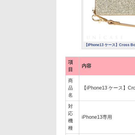
【iPhone13 ケース】Cross Body 
項
内容
目
商
品
【iPhone13 ケース】Cross B
名
対
応
iPhone13専用
機
種