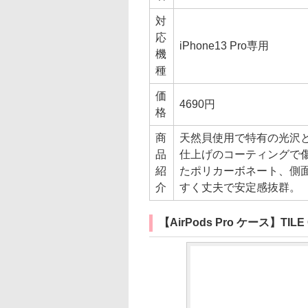
対
応
iPhone13 Pro専用
機
種
価
4690円
格
商
天然貝使用で特有の光沢
品
仕上げのコーティングで
紹
たポリカーボネート、側面
介
すく丈夫で安定感抜群。
【AirPods Pro ケース】TILE