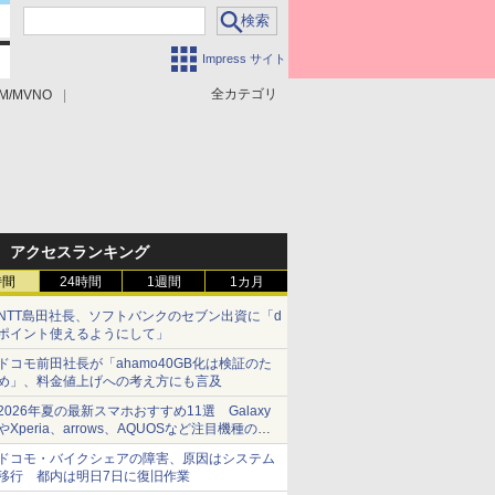
Impress サイト
全カテゴリ
M/MVNO
アクセスランキング
時間
24時間
1週間
1カ月
NTT島田社長、ソフトバンクのセブン出資に「d
ポイント使えるようにして」
ドコモ前田社長が「ahamo40GB化は検証のた
め」、料金値上げへの考え方にも言及
2026年夏の最新スマホおすすめ11選 Galaxy
やXperia、arrows、AQUOSなど注目機種の特
徴は
ドコモ・バイクシェアの障害、原因はシステム
移行 都内は明日7日に復旧作業