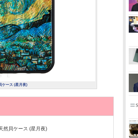
然貝ケース (星月夜)
ス】天然貝ケース (星月夜)