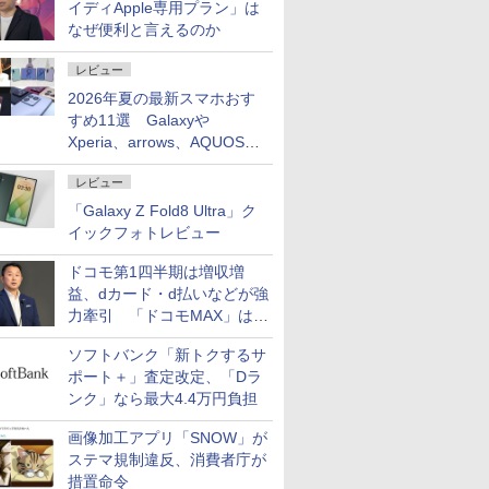
イディApple専用プラン」は
なぜ便利と言えるのか
レビュー
2026年夏の最新スマホおす
すめ11選 Galaxyや
Xperia、arrows、AQUOSな
ど注目機種の特徴は
レビュー
「Galaxy Z Fold8 Ultra」ク
イックフォトレビュー
ドコモ第1四半期は増収増
益、dカード・d払いなどが強
力牽引 「ドコモMAX」は
400万契約突破
ソフトバンク「新トクするサ
ポート＋」査定改定、「Dラ
ンク」なら最大4.4万円負担
画像加工アプリ「SNOW」が
ステマ規制違反、消費者庁が
措置命令