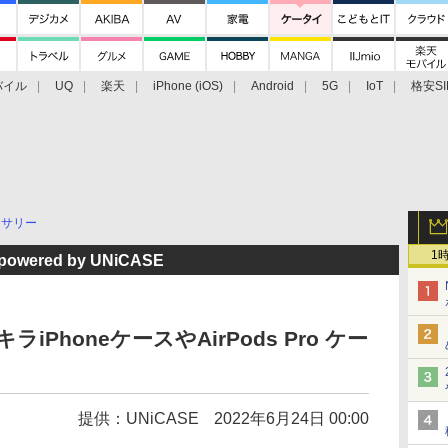
バイル
UQ
楽天
iPhone (iOS)
Android
5G
IoT
格安SI
アクセサリー
業界動向
法人向け
最新技術/その他
セサリー
1
red by UNiCASE
iPhoneケースやAirPods Pro ケー
提供：UNiCASE
2022年6月24日 00:00