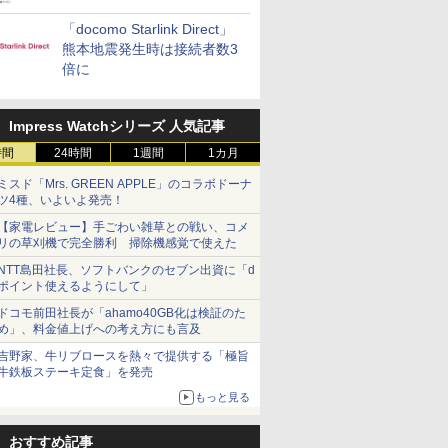
「docomo Starlink Direct」
熊本地震発生時は接続者数3
倍に
Impress Watchシリーズ 人気記事
時間
24時間
1週間
1カ月
ミスド「Mrs. GREEN APPLE」のコラボドーナ
ツ4種、いよいよ発売！
【家電レビュー】手ごわい雑草との戦い、コメ
リの草刈機で完全勝利 掃除機感覚で使えた
NTT島田社長、ソフトバンクのセブン出資に「d
ポイント使えるようにして」
ドコモ前田社長が「ahamo40GB化は検証のた
め」、料金値上げへの考え方にも言及
吉野家、牛リブロースを熱々で提供する「極旨
牛鉄板ステーキ定食」を発売
もっと見る
おすすめ記事