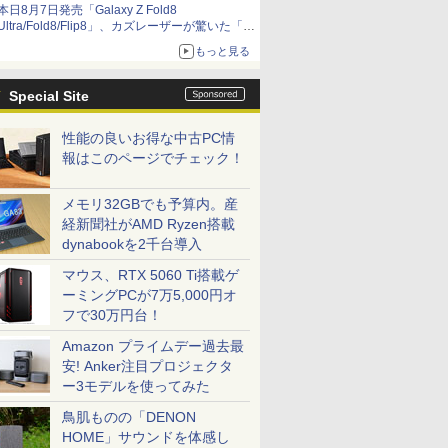
本日8月7日発売「Galaxy Z Fold8
Ultra/Fold8/Flip8」、カズレーザーが驚いた「そ
ば屋のメニュー並みの薄さ」
もっと見る
Special Site
性能の良いお得な中古PC情
報はこのページでチェック！
メモリ32GBでも予算内。産
経新聞社がAMD Ryzen搭載
dynabookを2千台導入
マウス、RTX 5060 Ti搭載ゲ
ーミングPCが7万5,000円オ
フで30万円台！
Amazon プライムデー過去最
安! Anker注目プロジェクタ
ー3モデルを使ってみた
鳥肌ものの「DENON
HOME」サウンドを体感し