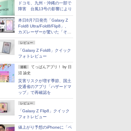
ドコモ、九州・沖縄の一部で
障害 台風13号の影響により
本日8月7日発売「Galaxy Z
Fold8 Ultra/Fold8/Flip8」、
カズレーザーが驚いた「そば
屋のメニュー並みの薄さ」
レビュー
「Galaxy Z Fold8」クイック
フォトレビュー
てっぱんアプリ！
by
日
連載
沼 諭史
災害リスクが増す季節、国土
交通省のアプリ「ハザードマ
ップ」で再確認を
レビュー
「Galaxy Z Flip8」クイック
フォトレビュー
値上がり予想のiPhoneに「ペ