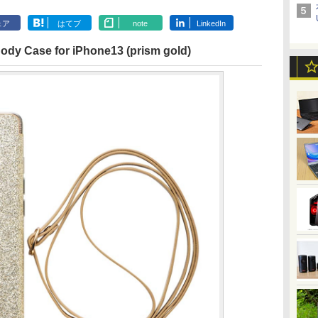
ェア
はてブ
note
LinkedIn
 Case for iPhone13 (prism gold)