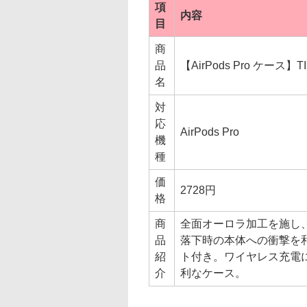
項
内容
目
商
品
【AirPods Pro ケース】T
名
対
応
AirPods Pro
機
種
価
2728円
格
商
全面オーロラ加工を施し
品
落下時の本体への衝撃を
紹
ト付き。ワイヤレス充電
介
利なケース。