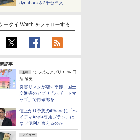
dynabookを2千台導入
ケータイ Watch をフォローする
新記事
てっぱんアプリ！
by
日
連載
沼 諭史
災害リスクが増す季節、国土
交通省のアプリ「ハザードマ
ップ」で再確認を
値上がり予想のiPhoneに「ペ
イディApple専用プラン」は
なぜ便利と言えるのか
レビュー