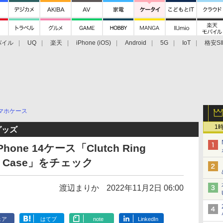
バイル
UQ
楽天
iPhone (iOS)
Android
5G
IoT
格安SI
アクセサリー
業界動向
法人向け
最新技術/その他
マホケース
1
グッズ
ne 14ケース「Clutch Ring
ll Case」をチェック
渡辺まりか
2022年11月2日 06:00
ェア
はてブ
note
LinkedIn