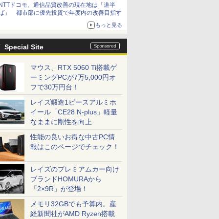
NTTドコモ、通信品質改善の現在地は「道半
ば」 都市部に優先投資で年度内の改善目指す
もっと見る
Special Site
マウス、RTX 5060 Ti搭載ゲ
ーミングPCが7万5,000円オ
フで30万円台！
レイズ鍛造1ピースアルミホ
イール「CE28 N-plus」軽量
なままに剛性を向上
性能の良いお得な中古PC情
報はこのページでチェック！
レイズのプレミアムカー向け
ブランドHOMURAから
「2×9R」が登場！
メモリ32GBでも予算内。産
経新聞社がAMD Ryzen搭載