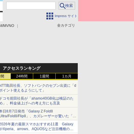
Impress サイト
全カテゴリ
M/MVNO
アクセスランキング
時間
24時間
1週間
1カ月
NTT島田社長、ソフトバンクのセブン出資に「d
ポイント使えるようにして」
ドコモ前田社長が「ahamo40GB化は検証のた
め」、料金値上げへの考え方にも言及
本日8月7日発売「Galaxy Z Fold8
Ultra/Fold8/Flip8」、カズレーザーが驚いた「そ
ば屋のメニュー並みの薄さ」
2026年夏の最新スマホおすすめ11選 Galaxy
やXperia、arrows、AQUOSなど注目機種の特
徴は