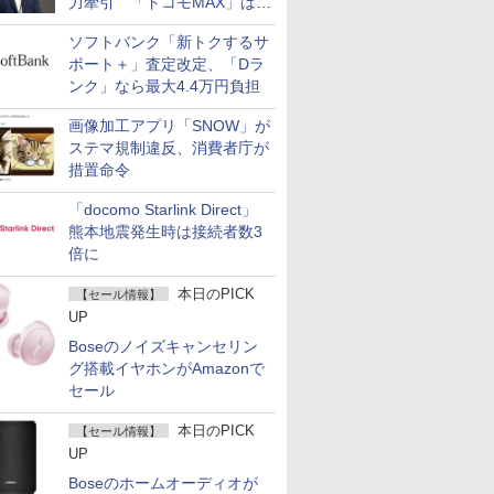
力牽引 「ドコモMAX」は
400万契約突破
ソフトバンク「新トクするサ
ポート＋」査定改定、「Dラ
ンク」なら最大4.4万円負担
画像加工アプリ「SNOW」が
ステマ規制違反、消費者庁が
措置命令
「docomo Starlink Direct」
熊本地震発生時は接続者数3
倍に
本日のPICK
【セール情報】
UP
Boseのノイズキャンセリン
グ搭載イヤホンがAmazonで
セール
本日のPICK
【セール情報】
UP
Boseのホームオーディオが