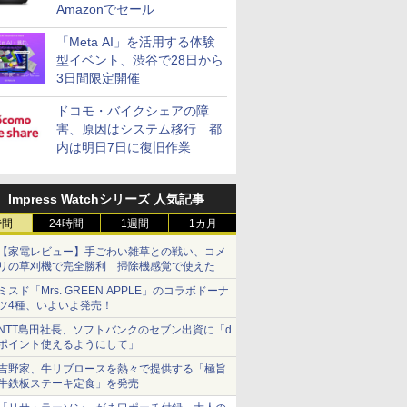
Amazonでセール
「Meta AI」を活用する体験
型イベント、渋谷で28日から
3日間限定開催
ドコモ・バイクシェアの障
害、原因はシステム移行 都
内は明日7日に復旧作業
Impress Watchシリーズ 人気記事
時間
24時間
1週間
1カ月
【家電レビュー】手ごわい雑草との戦い、コメ
リの草刈機で完全勝利 掃除機感覚で使えた
ミスド「Mrs. GREEN APPLE」のコラボドーナ
ツ4種、いよいよ発売！
NTT島田社長、ソフトバンクのセブン出資に「d
ポイント使えるようにして」
吉野家、牛リブロースを熱々で提供する「極旨
牛鉄板ステーキ定食」を発売