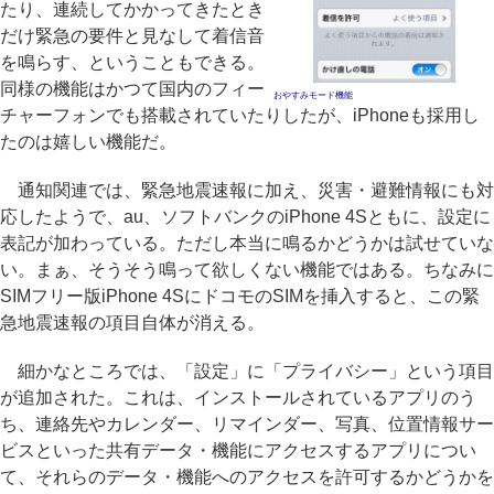
たり、連続してかかってきたとき
だけ緊急の要件と見なして着信音
を鳴らす、ということもできる。
同様の機能はかつて国内のフィー
おやすみモード機能
チャーフォンでも搭載されていたりしたが、iPhoneも採用し
たのは嬉しい機能だ。
通知関連では、緊急地震速報に加え、災害・避難情報にも対
応したようで、au、ソフトバンクのiPhone 4Sともに、設定に
表記が加わっている。ただし本当に鳴るかどうかは試せていな
い。まぁ、そうそう鳴って欲しくない機能ではある。ちなみに
SIMフリー版iPhone 4SにドコモのSIMを挿入すると、この緊
急地震速報の項目自体が消える。
細かなところでは、「設定」に「プライバシー」という項目
が追加された。これは、インストールされているアプリのう
ち、連絡先やカレンダー、リマインダー、写真、位置情報サー
ビスといった共有データ・機能にアクセスするアプリについ
て、それらのデータ・機能へのアクセスを許可するかどうかを