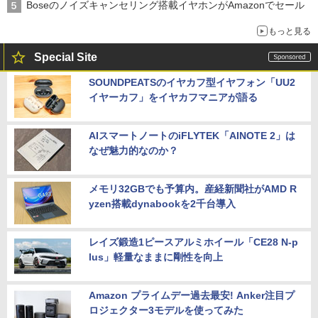
Boseのノイズキャンセリング搭載イヤホンがAmazonでセール
もっと見る
Special Site
SOUNDPEATSのイヤカフ型イヤフォン「UU2
イヤーカフ」をイヤカフマニアが語る
AIスマートノートのiFLYTEK「AINOTE 2」は
なぜ魅力的なのか？
メモリ32GBでも予算内。産経新聞社がAMD R
yzen搭載dynabookを2千台導入
レイズ鍛造1ピースアルミホイール「CE28 N-p
lus」軽量なままに剛性を向上
Amazon プライムデー過去最安! Anker注目プ
ロジェクター3モデルを使ってみた