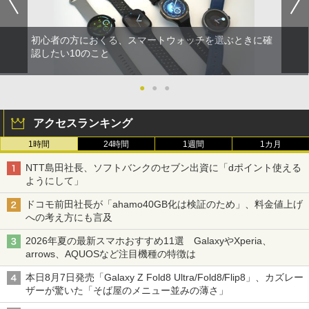
初心者の方におくる、スマートウォッチを選ぶときに確
認したい10のこと
●
●
●
アクセスランキング
1時間
24時間
1週間
1カ月
NTT島田社長、ソフトバンクのセブン出資に「dポイント使える
ようにして」
ドコモ前田社長が「ahamo40GB化は検証のため」、料金値上げ
への考え方にも言及
2026年夏の最新スマホおすすめ11選 GalaxyやXperia、
arrows、AQUOSなど注目機種の特徴は
本日8月7日発売「Galaxy Z Fold8 Ultra/Fold8/Flip8」、カズレー
ザーが驚いた「そば屋のメニュー並みの薄さ」