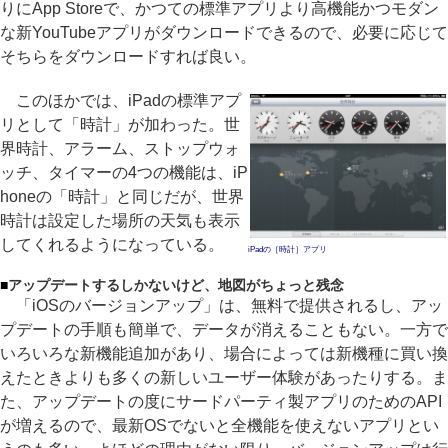
りにApp Storeで、かつての標準アプリより高機能かつモダン
な新YouTubeアプリがダウンロードできるので、必要に応じて
そちらをダウンロードすれば良い。
このほかでは、iPadの標準アプ
リとして「時計」が加わった。世
界時計、アラーム、ストップウォ
ッチ、タイマーの4つの機能は、iP
honeの「時計」と同じだが、世界
時計は設定した場所の天気も表示
してくれるようになっている。
iPadの［時計］アプリ
■
アップデートするしかないけど、地図がちょっと残念
「iOSのバージョンアップ」は、無料で提供されるし、アッ
プデートの手順も簡単で、データが消えることもない。一方で
いろいろな新機能追加があり、場合によっては新機種に買い換
えたときよりも多くの新しいユーザー体験があったりする。ま
た、アップデートの度にサードパーティ製アプリのためのAPI
が増えるので、最新OSでないと全機能を使えないアプリとい