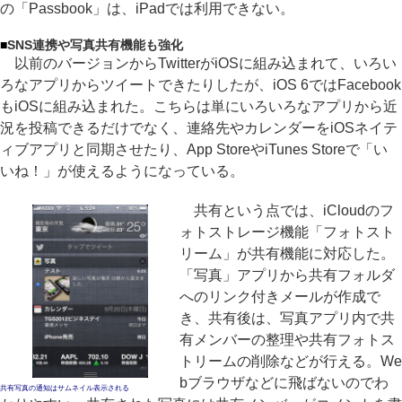
の「Passbook」は、iPadでは利用できない。
■
SNS連携や写真共有機能も強化
以前のバージョンからTwitterがiOSに組み込まれて、いろい
ろなアプリからツイートできたりしたが、iOS 6ではFacebook
もiOSに組み込まれた。こちらは単にいろいろなアプリから近
況を投稿できるだけでなく、連絡先やカレンダーをiOSネイテ
ィブアプリと同期させたり、App StoreやiTunes Storeで「い
いね！」が使えるようになっている。
共有という点では、iCloudのフ
ォトストレージ機能「フォトスト
リーム」が共有機能に対応した。
「写真」アプリから共有フォルダ
へのリンク付きメールが作成で
き、共有後は、写真アプリ内で共
有メンバーの整理や共有フォトス
トリームの削除などが行える。We
bブラウザなどに飛ばないのでわ
共有写真の通知はサムネイル表示される