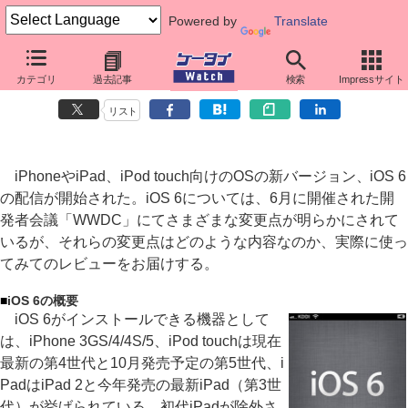
Powered by
Translate
「iOS 6」ファーストインプレッション
カテゴリ
過去記事
検索
Impressサイト
地図アプリが大きく変わった最新のiOS
リスト
iPhoneやiPad、iPod touch向けのOSの新バージョン、iOS 6
の配信が開始された。iOS 6については、6月に開催された開
発者会議「WWDC」にてさまざまな変更点が明らかにされて
いるが、それらの変更点はどのような内容なのか、実際に使っ
てみてのレビューをお届けする。
■
iOS 6の概要
iOS 6がインストールできる機器として
は、iPhone 3GS/4/4S/5、iPod touchは現在
最新の第4世代と10月発売予定の第5世代、i
PadはiPad 2と今年発売の最新iPad（第3世
代）が挙げられている。初代iPadが除外さ