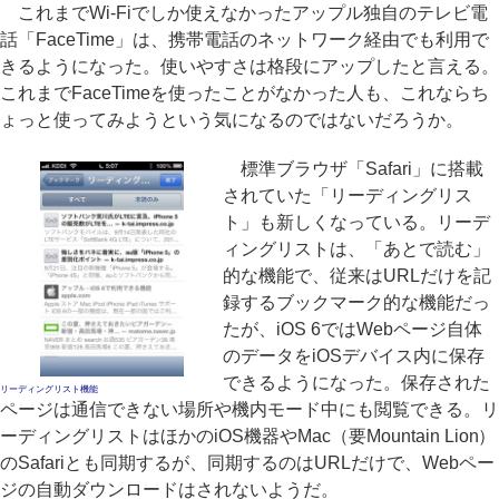
これまでWi-Fiでしか使えなかったアップル独自のテレビ電
話「FaceTime」は、携帯電話のネットワーク経由でも利用で
きるようになった。使いやすさは格段にアップしたと言える。
これまでFaceTimeを使ったことがなかった人も、これならち
ょっと使ってみようという気になるのではないだろうか。
標準ブラウザ「Safari」に搭載
されていた「リーディングリス
ト」も新しくなっている。リーデ
ィングリストは、「あとで読む」
的な機能で、従来はURLだけを記
録するブックマーク的な機能だっ
たが、iOS 6ではWebページ自体
のデータをiOSデバイス内に保存
できるようになった。保存された
リーディングリスト機能
ページは通信できない場所や機内モード中にも閲覧できる。リ
ーディングリストはほかのiOS機器やMac（要Mountain Lion）
のSafariとも同期するが、同期するのはURLだけで、Webペー
ジの自動ダウンロードはされないようだ。