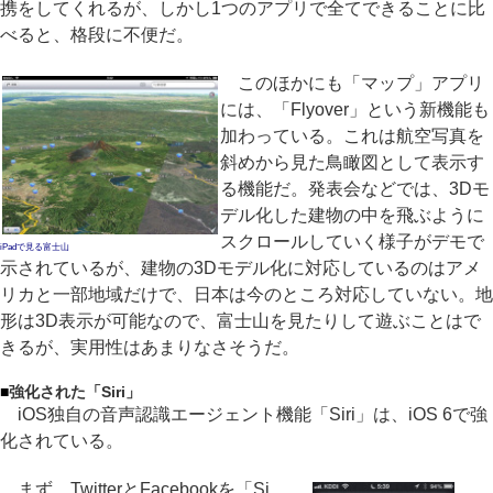
携をしてくれるが、しかし1つのアプリで全てできることに比
べると、格段に不便だ。
このほかにも「マップ」アプリ
には、「Flyover」という新機能も
加わっている。これは航空写真を
斜めから見た鳥瞰図として表示す
る機能だ。発表会などでは、3Dモ
デル化した建物の中を飛ぶように
スクロールしていく様子がデモで
iPadで見る富士山
示されているが、建物の3Dモデル化に対応しているのはアメ
リカと一部地域だけで、日本は今のところ対応していない。地
形は3D表示が可能なので、富士山を見たりして遊ぶことはで
きるが、実用性はあまりなさそうだ。
■
強化された「Siri」
iOS独自の音声認識エージェント機能「Siri」は、iOS 6で強
化されている。
まず、TwitterとFacebookを「Si