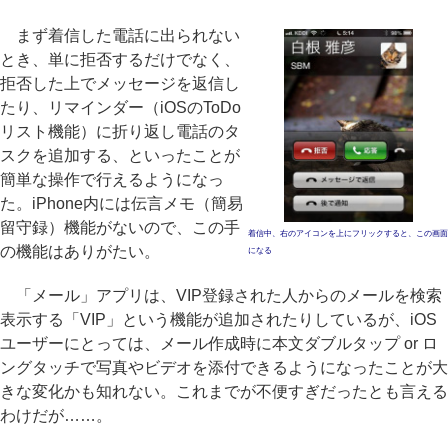
まず着信した電話に出られない
とき、単に拒否するだけでなく、
拒否した上でメッセージを返信し
たり、リマインダー（iOSのToDo
リスト機能）に折り返し電話のタ
スクを追加する、といったことが
簡単な操作で行えるようになっ
た。iPhone内には伝言メモ（簡易
留守録）機能がないので、この手
着信中、右のアイコンを上にフリックすると、この画面
の機能はありがたい。
になる
「メール」アプリは、VIP登録された人からのメールを検索
表示する「VIP」という機能が追加されたりしているが、iOS
ユーザーにとっては、メール作成時に本文ダブルタップ or ロ
ングタッチで写真やビデオを添付できるようになったことが大
きな変化かも知れない。これまでが不便すぎだったとも言える
わけだが……。