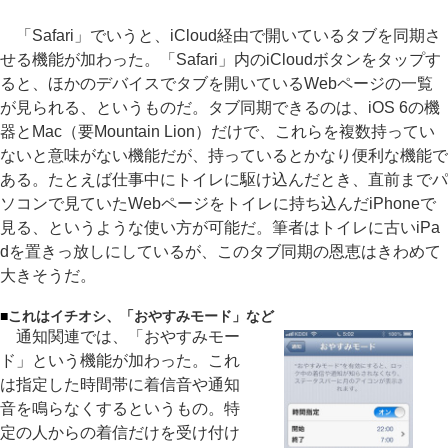
「Safari」でいうと、iCloud経由で開いているタブを同期さ
せる機能が加わった。「Safari」内のiCloudボタンをタップす
ると、ほかのデバイスでタブを開いているWebページの一覧
が見られる、というものだ。タブ同期できるのは、iOS 6の機
器とMac（要Mountain Lion）だけで、これらを複数持ってい
ないと意味がない機能だが、持っているとかなり便利な機能で
ある。たとえば仕事中にトイレに駆け込んだとき、直前までパ
ソコンで見ていたWebページをトイレに持ち込んだiPhoneで
見る、というような使い方が可能だ。筆者はトイレに古いiPa
dを置きっ放しにしているが、このタブ同期の恩恵はきわめて
大きそうだ。
■
これはイチオシ、「おやすみモード」など
通知関連では、「おやすみモー
ド」という機能が加わった。これ
は指定した時間帯に着信音や通知
音を鳴らなくするというもの。特
定の人からの着信だけを受け付け