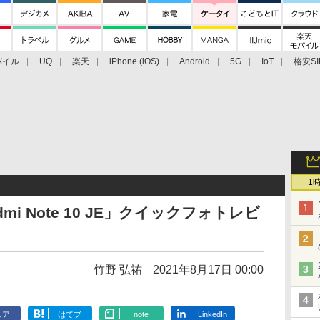
バイル
UQ
楽天
iPhone (iOS)
Android
5G
IoT
格安SI
アクセサリー
業界動向
法人向け
最新技術/その他
1
edmi Note 10 JE」クイックフォトレビ
竹野 弘祐
2021年8月17日 00:00
ェア
はてブ
note
LinkedIn