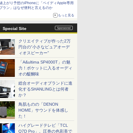
値上がり予想のiPhoneに「ペイディApple専用
プラン」はなぜ便利と言えるのか
もっと見る
Special Site
クリエイティブが作った2万
円台の“小さなピュアオーデ
ィオスピーカー”
「A&ultima SP4000T」の魅
力！ポケットに入るオーディ
オの醍醐味
総合オーディオブランドに進
化するSHANLINGとは何者
か？
鳥肌ものの「DENON
HOME」サウンドを体感し
た！
ハイグレードテレビ「TCL
Q7D Pro」。圧巻の色彩美で