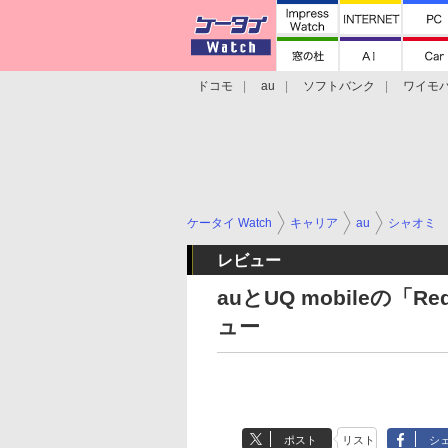
ドコモ
au
ソフトバンク
ワイモ
格安スマホ/SIMフリースマホ
周辺機器/
ケータイ Watch
キャリア
au
シャオミ
レビュー
auとUQ mobileの「R
ュー
ポスト
リスト
シ