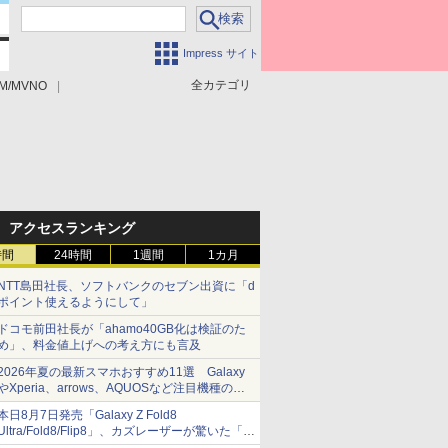
Impress サイト
全カテゴリ
M/MVNO
アクセスランキング
時間
24時間
1週間
1カ月
NTT島田社長、ソフトバンクのセブン出資に「d
ポイント使えるようにして」
ドコモ前田社長が「ahamo40GB化は検証のた
め」、料金値上げへの考え方にも言及
2026年夏の最新スマホおすすめ11選 Galaxy
やXperia、arrows、AQUOSなど注目機種の特
徴は
本日8月7日発売「Galaxy Z Fold8
Ultra/Fold8/Flip8」、カズレーザーが驚いた「そ
ば屋のメニュー並みの薄さ」