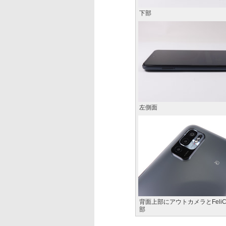
下部
左側面
背面上部にアウトカメラとFeli
部