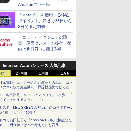
Amazonでセール
「Meta AI」を活用する体験
型イベント、渋谷で28日から
3日間限定開催
ドコモ・バイクシェアの障
害、原因はシステム移行 都
内は明日7日に復旧作業
Impress Watchシリーズ 人気記事
時間
24時間
1週間
1カ月
【家電レビュー】手ごわい雑草との戦い、コメ
リの草刈機で完全勝利 掃除機感覚で使えた
NTT島田社長、ソフトバンクのセブン出資に「d
ポイント使えるようにして」
ミスド「Mrs. GREEN APPLE」のコラボドーナ
ツ4種、いよいよ発売！
ドコモ前田社長が「ahamo40GB化は検証のた
め」、料金値上げへの考え方にも言及