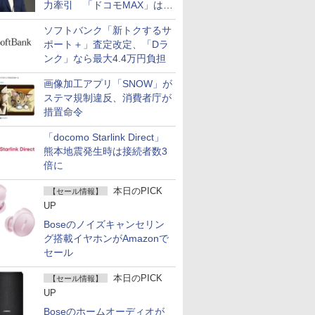
力牽引 「ドコモMAX」は
400万契約突破
ソフトバンク「新トクするサ
ポート＋」査定改定、「Dラ
ンク」なら最大4.4万円負担
画像加工アプリ「SNOW」が
ステマ規制違反、消費者庁が
措置命令
「docomo Starlink Direct」
熊本地震発生時は接続者数3
倍に
本日のPICK
【セール情報】
UP
Boseのノイズキャンセリン
グ搭載イヤホンがAmazonで
セール
本日のPICK
【セール情報】
UP
Boseのホームオーディオが