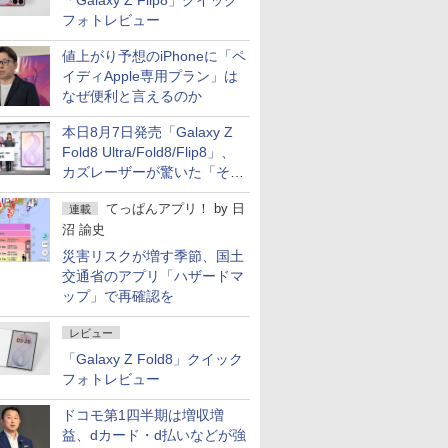
「Galaxy Z Flip8」クイック
フォトレビュー
値上がり予想のiPhoneに「ペ
イディApple専用プラン」は
なぜ便利と言えるのか
本日8月7日発売「Galaxy Z
Fold8 Ultra/Fold8/Flip8」、
カズレーザーが驚いた「そば
屋のメニュー並みの薄さ」
てっぱんアプリ！
by
日
連載
沼 諭史
災害リスクが増す季節、国土
交通省のアプリ「ハザードマ
ップ」で再確認を
レビュー
「Galaxy Z Fold8」クイック
フォトレビュー
ドコモ第1四半期は増収増
益、dカード・d払いなどが強