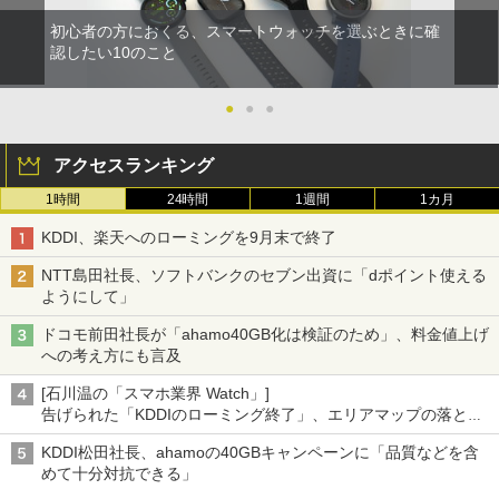
初心者の方におくる、スマートウォッチを選ぶときに確
認したい10のこと
●
●
●
アクセスランキング
1時間
24時間
1週間
1カ月
KDDI、楽天へのローミングを9月末で終了
NTT島田社長、ソフトバンクのセブン出資に「dポイント使える
ようにして」
ドコモ前田社長が「ahamo40GB化は検証のため」、料金値上げ
への考え方にも言及
[石川温の「スマホ業界 Watch」]
告げられた「KDDIのローミング終了」、エリアマップの落とし
穴と楽天モバイルの課題
KDDI松田社長、ahamoの40GBキャンペーンに「品質などを含
めて十分対抗できる」