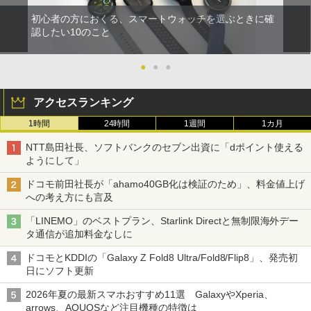
初心者の方におくる、スマートウォッチを選ぶときに確
認したい10のこと
●
●
●
アクセスランキング
1時間
24時間
1週間
1カ月
NTT島田社長、ソフトバンクのセブン出資に「dポイント使える
ようにして」
ドコモ前田社長が「ahamo40GB化は検証のため」、料金値上げ
への考え方にも言及
「LINEMO」のベストプラン、Starlink Directと無制限海外デー
タ通信が追加料金なしに
ドコモとKDDIの「Galaxy Z Fold8 Ultra/Fold8/Flip8」、発売初
日にソフト更新
2026年夏の最新スマホおすすめ11選 GalaxyやXperia、
arrows、AQUOSなど注目機種の特徴は