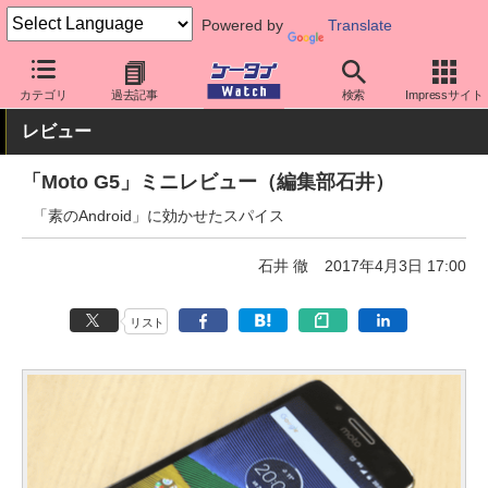
Powered by
Translate
ケータイ Watch
格安スマホ/格安SIM
格安スマホ/SIMフリースマ
カテゴリ
過去記事
検索
Impressサイト
レビュー
「Moto G5」ミニレビュー（編集部石井）
「素のAndroid」に効かせたスパイス
石井 徹
2017年4月3日 17:00
リスト