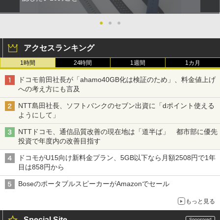
●
●
●
アクセスランキング
1時間
24時間
1週間
1カ月
ドコモ前田社長が「ahamo40GB化は検証のため」、料金値上げ
への考え方にも言及
NTT島田社長、ソフトバンクのセブン出資に「dポイント使える
ようにして」
NTTドコモ、通信品質改善の現在地は「道半ば」 都市部に優先
投資で年度内の改善目指す
ドコモがU15向け新料金プラン、5GB以下なら月額2508円で1年
目は858円から
BoseのポータブルスピーカーがAmazonでセール
もっと見る
Special Site