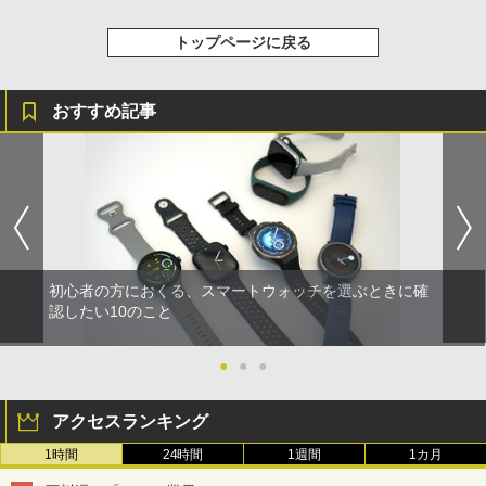
トップページに戻る
おすすめ記事
初心者の方におくる、スマートウォッチを選ぶときに確
認したい10のこと
●
●
●
アクセスランキング
1時間
24時間
1週間
1カ月