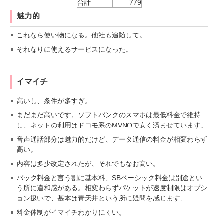
合計
779
魅力的
これなら使い物になる。他社も追随して。
それなりに使えるサービスになった。
イマイチ
高いし、条件が多すぎ。
まだまだ高いです。ソフトバンクのスマホは最低料金で維持
し、ネットの利用はドコモ系のMVNOで安く済ませています。
音声通話部分は魅力的だけど、データ通信の料金が相変わらず
高い。
内容は多少改定されたが、それでもなお高い。
パック料金と言う割に基本料、SBベーシック料金は別途とい
う所に違和感がある。相変わらずパケットが速度制限はオプシ
ョン扱いで、基本は青天井という所に疑問を感じます。
料金体制がイマイチわかりにくい。