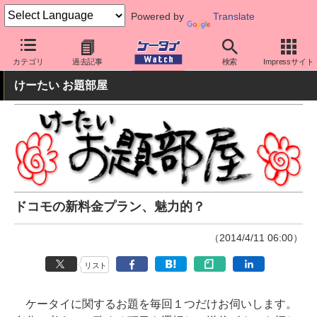
Powered by
Translate
ケータイ Watch
キャリア
ソフトバンク
料金プラン・割引
カテゴリ
過去記事
検索
Impressサイト
けーたい お題部屋
ドコモの新料金プラン、魅力的？
（2014/4/11 06:00）
リスト
ケータイに関するお題を毎回１つだけお伺いします。