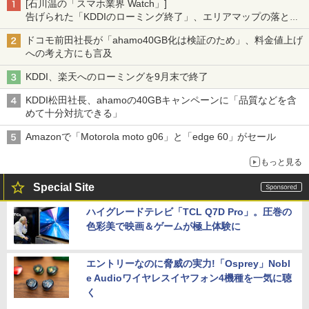
[石川温の「スマホ業界 Watch」]
告げられた「KDDIのローミング終了」、エリアマップの落とし
穴と楽天モバイルの課題
ドコモ前田社長が「ahamo40GB化は検証のため」、料金値上げ
への考え方にも言及
KDDI、楽天へのローミングを9月末で終了
KDDI松田社長、ahamoの40GBキャンペーンに「品質などを含
めて十分対抗できる」
Amazonで「Motorola moto g06」と「edge 60」がセール
もっと見る
Special Site
ハイグレードテレビ「TCL Q7D Pro」。圧巻の
色彩美で映画＆ゲームが極上体験に
エントリーなのに脅威の実力!「Osprey」Nobl
e Audioワイヤレスイヤフォン4機種を一気に聴
く