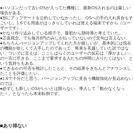
●パソコンだって古いOSが入ってた機種に、最新OS入れるのは厳しい
場合がある。
●別にアップデートを公約していなかったし、OSへの手の入れ具合もす
ごいし。1.6でも用途がはっきりしていれば使える端末ですから（ユー
ザーです）。
●かなり作り込みしている様子で、最初から期待薄と考えていた。
●正直残念。でも毎月8円のみしか払っていないので文句は言えない。
●もちろんバージョンアップしてくれた方が嬉しいが、基本的には現在
の機能が欲しくて入手したのであって、将来を見越していた訳ではな
い。ついでに言えば、ここしばらくのユーザーの反応は「厚かましい」
の一言に尽きる。ここまで要求する人たちの仲間に入りたくはない、と
いう気持ちもある。
●できるかの可否を検討したことと、その結果をきちんとアナウンスし
たことを評価したい。
●1.6で十分だと思う。バージョンアップに見合う機能強化が見込めない
のでは。
●必ずしも新しいOSがいいとは限らない、導入して「動かなくなっ
た！」となったら本末転倒です。
■
あり得ない