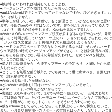
●検討中といわれれば期待してしまうよね。
●バージョンアップを検討してたから買ったのに。
●auはAndoroidで行くっていってたじゃないですか。ひど過ぎます。も
うauは信じません。
●半年しか経っていない機種で、もう無理とは、いかなるものかと思い
ます。今回のauのやり方はひどいです。客を何だとおもっているんで
しょか？ 怒り心頭を発します。Xperiaを見習って欲しい。
●Android OSのバージョンアップ頻度が多すぎるのは否めないが、発売
後、そう時間が経っていない一つ上のバージョンにもあげられないのは
「ガラパゴス文化漬け」と揶揄されても擁護のしようもない。
●ハードウェアスペックでできないと公表するならば、そもそもハード
ウェア設計の時点でバージョンアップができないことは計算済みの筈。
●そもそも自由ではない端末の希望が失われた。せめてrootを解放し
て、1つの自由がほしい。
●購入時に販売員から、今後アップデートの予定あり、と聞いたから購
入したんだけど……。
●どうしても無理な部分以外だけでも努力して世に出すべき。言葉だけ
では誰も納得できない。
●Androidを採用した意味がない。
●どのAndroid端末も1回はバージョンアップしているから。
●スマートフォンの利点がないからです。
●実際にIS01を使っていて、1.6でも特に不便はないが、会社の姿勢と
しては致命的では。ただし一般ユーザーにはバージョンなんて関係ない
ので、影響がないかもしれない。auはそういう方針なのかも。
●敵をiPhoneとしてみているなら、それ以上のモデルで勝負しないと。
また、不具合や脆弱性へのサポートの方針もはっきりしないと。いつま