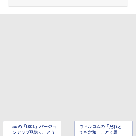
auの「IS01」バージョ
ウィルコムの「だれと
ンアップ見送り、どう
でも定額」、どう思