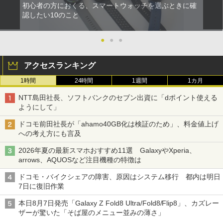
初心者の方におくる、スマートウォッチを選ぶときに確
認したい10のこと
●
●
●
アクセスランキング
1時間
24時間
1週間
1カ月
NTT島田社長、ソフトバンクのセブン出資に「dポイント使える
ようにして」
ドコモ前田社長が「ahamo40GB化は検証のため」、料金値上げ
への考え方にも言及
2026年夏の最新スマホおすすめ11選 GalaxyやXperia、
arrows、AQUOSなど注目機種の特徴は
ドコモ・バイクシェアの障害、原因はシステム移行 都内は明日
7日に復旧作業
本日8月7日発売「Galaxy Z Fold8 Ultra/Fold8/Flip8」、カズレー
ザーが驚いた「そば屋のメニュー並みの薄さ」