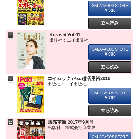
￥520
立ち読み
Kurashi Vol.01
8
出版社：エイ出版社
￥900
立ち読み
エイムック iPad超活用術2018
9
出版社：エイ出版社
￥700
立ち読み
販売革新 2017年9月号
10
出版社：株式会社商業界