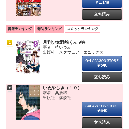
￥1,148
立ち読み
書籍ランキング
雑誌ランキング
コミックランキング
月刊少女野崎くん 9巻
1
著者：椿いづみ
出版社：スクウェア・エニックス
￥540
立ち読み
いぬやしき（１０）
2
著者：奥浩哉
出版社：講談社
￥540
立ち読み