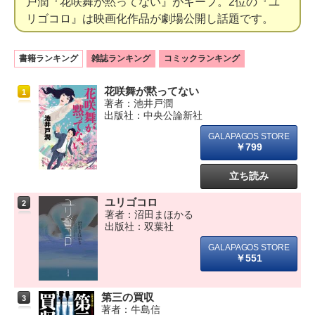
戸潤『花咲舞が黙ってない』がキープ。2位の『ユ
リゴコロ』は映画化作品が劇場公開し話題です。
書籍ランキング
雑誌ランキング
コミックランキング
花咲舞が黙ってない
1
著者：池井戸潤
出版社：中央公論新社
￥799
立ち読み
ユリゴコロ
2
著者：沼田まほかる
出版社：双葉社
￥551
第三の買収
3
著者：牛島信