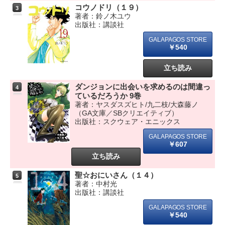
コウノドリ（１９）
3
著者：鈴ノ木ユウ
出版社：講談社
￥540
立ち読み
ダンジョンに出会いを求めるのは間違っ
4
ているだろうか 9巻
著者：ヤスダスズヒト/九二枝/大森藤ノ
（GA文庫／SBクリエイティブ）
出版社：スクウェア・エニックス
￥607
立ち読み
聖☆おにいさん（１４）
5
著者：中村光
出版社：講談社
￥540