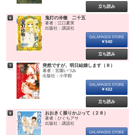
立ち読み
鬼灯の冷徹 二十五
6
著者：江口夏実
出版社：講談社
￥540
立ち読み
突然ですが、明日結婚します（８）
7
著者：宮園いづみ
出版社：小学館
￥432
立ち読み
おおきく振りかぶって（２８）
8
著者：ひぐちアサ
出版社：講談社