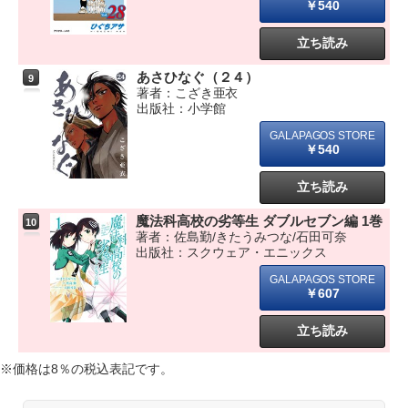
￥540
立ち読み
あさひなぐ（２４）
9
著者：こざき亜衣
出版社：小学館
￥540
立ち読み
魔法科高校の劣等生 ダブルセブン編 1巻
10
著者：佐島勤/きたうみつな/石田可奈
出版社：スクウェア・エニックス
￥607
立ち読み
※価格は8％の税込表記です。