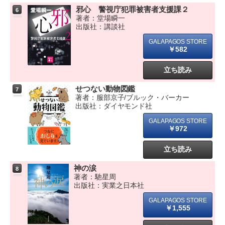
邪心 警視庁犯罪被害者支援課２
6
著者：堂場瞬一
出版社：講談社
￥582
立ち読み
せつない動物図鑑
7
著者：服部京子/ブルック・バーカー
出版社：ダイヤモンド社
￥972
立ち読み
神の涙
8
著者：馳星周
出版社：実業之日本社
￥1,555