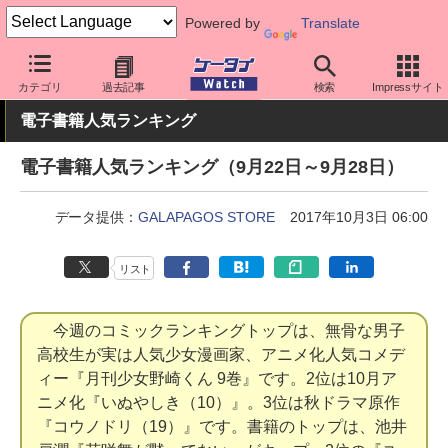
Powered by
Translate
ケータイ Watch
業界動向
調査
カテゴリ
過去記事
検索
Impressサイト
電子書籍人気ランキング
電子書籍人気ランキング（9月22日～9月28日）
データ提供：
GALAPAGOS STORE
2017年10月3日 06:00
リスト
今週のコミックランキングトップは、無骨な男子
高校生が実は人気少女漫画家、アニメ化人気コメデ
ィー『月刊少女野崎くん 9巻』です。2位は10月ア
ニメ化『いぬやしき（10）』。3位は秋ドラマ原作
『コウノドリ（19）』です。書籍のトップは、池井