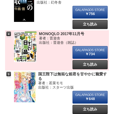
出版社：幻冬舎
￥756
立ち読み
MONOQLO 2017年11月号
4
著者：晋遊舎
出版社：晋遊舎（雑誌）
￥734
立ち読み
国王陛下は無垢な姫君を甘やかに寵愛す
5
る
著者：若菜モモ
出版社：スターツ出版
￥648
立ち読み