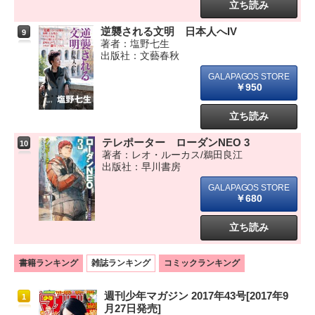
立ち読み
逆襲される文明 日本人へIV
9
著者：塩野七生
出版社：文藝春秋
￥950
立ち読み
テレポーター ローダンNEO 3
10
著者：レオ・ルーカス/鵜田良江
出版社：早川書房
￥680
立ち読み
書籍ランキング
雑誌ランキング
コミックランキング
週刊少年マガジン 2017年43号[2017年9
1
月27日発売]