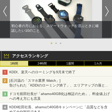
初心者の方におくる、スマートウォッチを選ぶときに確
認したい10のこと
●
●
●
アクセスランキング
1時間
24時間
1週間
1カ月
KDDI、楽天へのローミングを9月末で終了
[石川温の「スマホ業界 Watch」]
告げられた「KDDIのローミング終了」、エリアマップの落とし
穴と楽天モバイルの課題
ドコモ前田社長が「ahamo40GB化は検証のため」、料金値上げ
への考え方にも言及
KDDI松田社長、ahamoの40GBキャンペーンに「品質などを含
めて十分対抗できる」