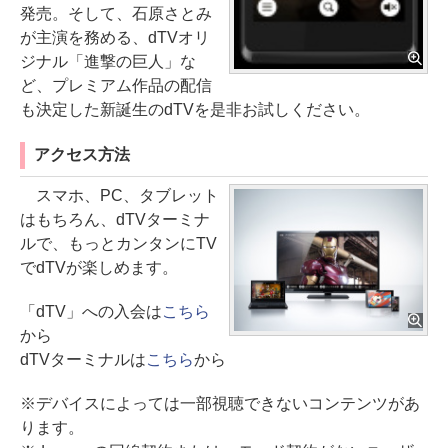
発売。そして、石原さとみ
が主演を務める、dTVオリ
ジナル「進撃の巨人」な
ど、プレミアム作品の配信
も決定した新誕生のdTVを是非お試しください。
アクセス方法
スマホ、PC、タブレット
はもちろん、dTVターミナ
ルで、もっとカンタンにTV
でdTVが楽しめます。
「dTV」への入会は
こちら
から
dTVターミナルは
こちら
から
※デバイスによっては一部視聴できないコンテンツがあ
ります。