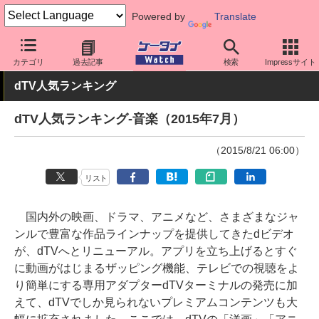
Powered by
Translate
ケータイ Watch
業界動向
調査
カテゴリ
過去記事
検索
Impressサイト
dTV人気ランキング
dTV人気ランキング-音楽（2015年7月）
（2015/8/21 06:00）
リスト
国内外の映画、ドラマ、アニメなど、さまざまなジャ
ンルで豊富な作品ラインナップを提供してきたdビデオ
が、dTVへとリニューアル。アプリを立ち上げるとすぐ
に動画がはじまるザッピング機能、テレビでの視聴をよ
り簡単にする専用アダプターdTVターミナルの発売に加
えて、dTVでしか見られないプレミアムコンテンツも大