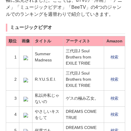
幅に拡充されました。ここでは、dTVの「洋画」「アニ
メ」「ミュージックビデオ」「BeeTV」の4つのジャン
ルでのランキングを週替わりで紹介していきます。
ミュージックビデオ
順位
画像
タイトル
アーティスト
Amazon
三代目J Soul
Summer
1
Brothers from
検索
Madness
EXILE TRIBE
三代目J Soul
2
R.Y.U.S.E.I.
Brothers from
検索
EXILE TRIBE
私以外私じゃ
3
ゲスの極み乙女。
検索
ないの
やさしいキス
DREAMS COME
4
検索
をして
TRUE
DREAMS COME
5
何度でも
検索