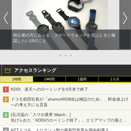
初心者の方におくる、スマートウォッチを選ぶときに確
認したい10のこと
●
●
●
アクセスランキング
1時間
24時間
1週間
1カ月
KDDI、楽天へのローミングを9月末で終了
ドコモ前田社長が「ahamo40GB化は検証のため」、料金値上げ
への考え方にも言及
[石川温の「スマホ業界 Watch」]
告げられた「KDDIのローミング終了」、エリアマップの落とし
穴と楽天モバイルの課題
NTTドコモ、エリクソン製の最新型装置を国内初導入