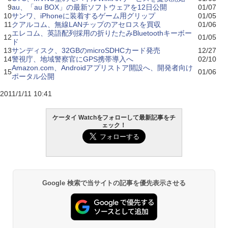
9
au、「au BOX」の最新ソフトウェアを12日公開
01/07
10
サンワ、iPhoneに装着するゲーム用グリップ
01/05
11
クアルコム、無線LANチップのアセロスを買収
01/06
エレコム、英語配列採用の折りたたみBluetoothキーボー
12
01/05
ド
13
サンディスク、32GBのmicroSDHCカード発売
12/27
14
警視庁、地域警察官にGPS携帯導入へ
02/10
Amazon.com、Androidアプリストア開設へ、開発者向け
15
01/06
ポータル公開
2011/1/11 10:41
ケータイ Watchをフォローして最新記事をチ
ェック！
Google 検索で当サイトの記事を優先表示させる