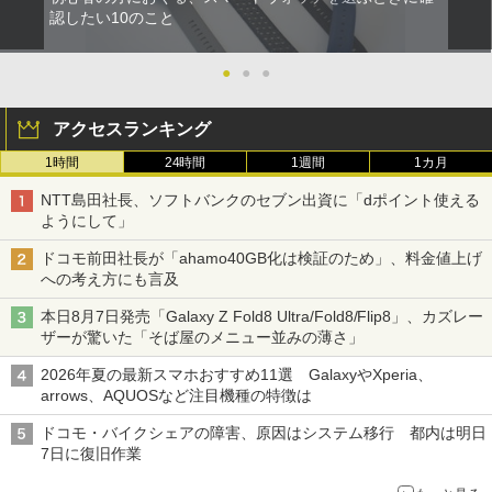
認したい10のこと
●
●
●
アクセスランキング
1時間
24時間
1週間
1カ月
NTT島田社長、ソフトバンクのセブン出資に「dポイント使える
ようにして」
ドコモ前田社長が「ahamo40GB化は検証のため」、料金値上げ
への考え方にも言及
本日8月7日発売「Galaxy Z Fold8 Ultra/Fold8/Flip8」、カズレー
ザーが驚いた「そば屋のメニュー並みの薄さ」
2026年夏の最新スマホおすすめ11選 GalaxyやXperia、
arrows、AQUOSなど注目機種の特徴は
ドコモ・バイクシェアの障害、原因はシステム移行 都内は明日
7日に復旧作業