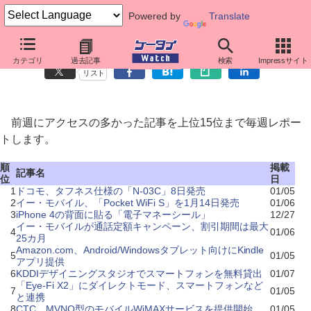
Powered by
Translate
先週のニュースアクセス
カテゴリ
過去記事
検索
Impressサイト
リスト
前週にアクセスの多かった記事を上位15位まで毎週レポー
トします。
順
掲載
記事名
位
日
1
ドコモ、タフネス仕様の「N-03C」8日発売
01/05
2
イー・モバイル、「Pocket WiFi S」を1月14日発売
01/06
3
iPhone 4の背面に貼る「電子マネーシール」
12/27
イー・モバイルが通話定額キャンペーン、割引期間は最大
4
01/06
25カ月
Amazon.com、Android/Windowsタブレット向けにKindle
5
01/05
アプリ提供
6
KDDIデザイニングスタジオでスマートフォンを無料貸出
01/07
「Eye-Fi X2」にダイレクトモード、スマートフォンなど
7
01/05
と連携
8
CTC、MVNO型のモバイルWiMAXサービスを提供開始
01/05