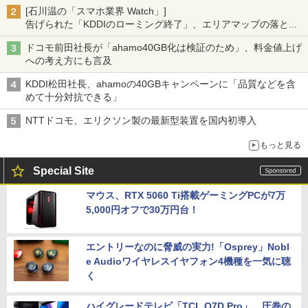
[石川温の「スマホ業界 Watch」]
告げられた「KDDIのローミング終了」、エリアマップの落とし
穴と楽天モバイルの課題
ドコモ前田社長が「ahamo40GB化は検証のため」、料金値上げ
への考え方にも言及
KDDI松田社長、ahamoの40GBキャンペーンに「品質などを含
めて十分対抗できる」
NTTドコモ、エリクソン製の最新型装置を国内初導入
もっと見る
Special Site
マウス、RTX 5060 Ti搭載ゲーミングPCが7万
5,000円オフで30万円台！
エントリーなのに脅威の実力!「Osprey」Nobl
e Audioワイヤレスイヤフォン4機種を一気に聴
く
ハイグレードテレビ「TCL Q7D Pro」。圧巻の