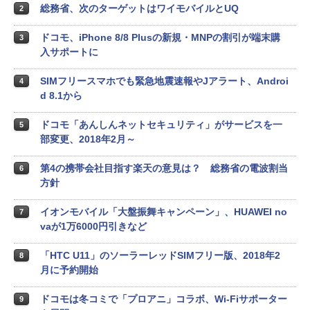
総務省、次のターゲットはワイモバイルとUQ
2
ドコモ、iPhone 8/8 Plusの新規・MNPの割引が端末購
3
入サポートに
SIMフリースマホでも緊急地震速報やJアラート、Androi
4
d 8.1から
ドコモ「あんしんネットセキュリティ」がサービスを一
5
部変更、2018年2月～
第4の携帯会社目指す楽天の意見は？ 総務省の電波割当
6
方針
イオンモバイル「大盤振舞キャンペーン」、HUAWEI no
7
vaが1万6000円引きなど
「HTC U11」のソーラーレッドSIMフリー版、2018年2
8
月に予約開始
ドコモは冬コミで「プロアニ」コラボ、Wi-Fiサポーター
9