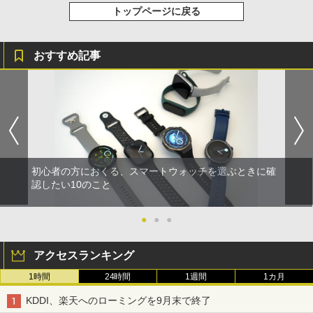
トップページに戻る
おすすめ記事
初心者の方におくる、スマートウォッチを選ぶときに確
認したい10のこと
●
●
●
アクセスランキング
1時間
24時間
1週間
1カ月
KDDI、楽天へのローミングを9月末で終了