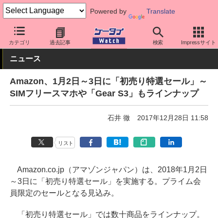
Powered by
Translate
ケータイ Watch
格安スマホ/格安SIM
格安スマホ/SIMフリースマ
カテゴリ
過去記事
検索
Impressサイト
ニュース
Amazon、1月2日～3日に「初売り特選セール」～
SIMフリースマホや「Gear S3」もラインナップ
石井 徹
2017年12月28日 11:58
リスト
Amazon.co.jp（アマゾンジャパン）は、2018年1月2日
～3日に「初売り特選セール」を実施する。プライム会
員限定のセールとなる見込み。
「初売り特選セール」では数十商品をラインナップ。