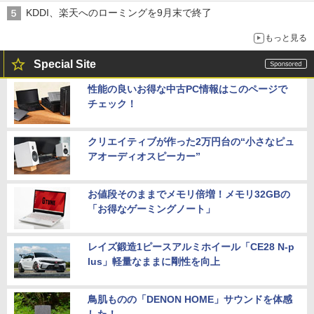
KDDI、楽天へのローミングを9月末で終了
もっと見る
Special Site
性能の良いお得な中古PC情報はこのページで
チェック！
クリエイティブが作った2万円台の“小さなピュ
アオーディオスピーカー”
お値段そのままでメモリ倍増！メモリ32GBの
「お得なゲーミングノート」
レイズ鍛造1ピースアルミホイール「CE28 N-p
lus」軽量なままに剛性を向上
鳥肌ものの「DENON HOME」サウンドを体感
した！