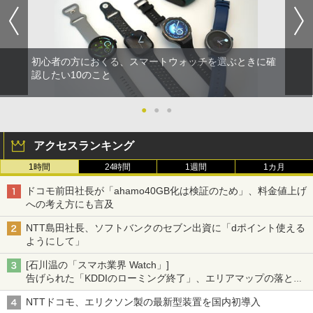
初心者の方におくる、スマートウォッチを選ぶときに確
認したい10のこと
●
●
●
アクセスランキング
1時間
24時間
1週間
1カ月
ドコモ前田社長が「ahamo40GB化は検証のため」、料金値上げ
への考え方にも言及
NTT島田社長、ソフトバンクのセブン出資に「dポイント使える
ようにして」
[石川温の「スマホ業界 Watch」]
告げられた「KDDIのローミング終了」、エリアマップの落とし
穴と楽天モバイルの課題
NTTドコモ、エリクソン製の最新型装置を国内初導入