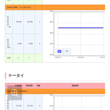
Lenovo TAB2 （ワイモバイル）
36000
新
規・
変
35,280
35,280
0
35500
更・
一括
35000
新
規・
1,058
1,058
0
34500
36
回払
新規
34000
2016/3/17
2016/10/6
2017/4/27
在庫
○
○
ケータイ
今回価格
前回価格
価格
価格推移
AQUOSケータイ2 602SH
32000
新
規・
変
31,104
31,104
0
31500
更・