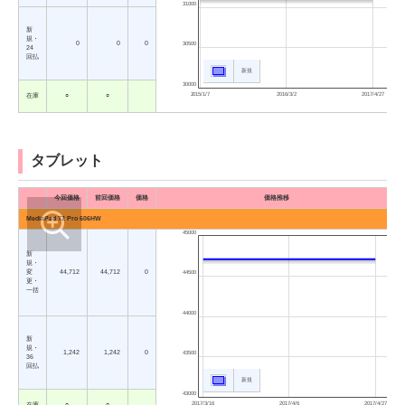
31000
新
規・
0
0
0
30500
24
回払
新規
30000
2015/1/7
2016/3/2
2017/4/27
在庫
○
○
タブレット
今回価格
前回価格
価格
価格推移
MediaPad T2 Pro 606HW
45000
新
規・
変
44,712
44,712
0
44500
更・
一括
44000
新
規・
1,242
1,242
0
43500
36
回払
新規
43000
2017/3/16
2017/4/6
2017/4/27
在庫
○
○