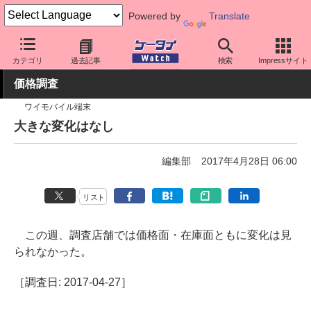
Powered by
Translate
ケータイ Watch
業界動向
調査
カテゴリ
過去記事
検索
Impressサイト
価格調査
ワイモバイル端末
大きな変化はなし
編集部
2017年4月28日 06:00
リスト
この週、調査店舗では価格面・在庫面ともに変化は見
られなかった。
［調査日: 2017-04-27］