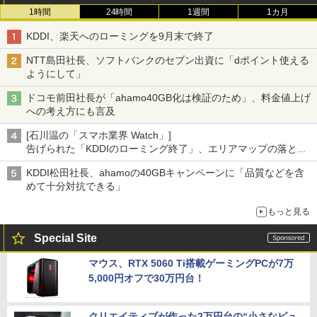
1時間
24時間
1週間
1カ月
KDDI、楽天へのローミングを9月末で終了
NTT島田社長、ソフトバンクのセブン出資に「dポイント使える
ようにして」
ドコモ前田社長が「ahamo40GB化は検証のため」、料金値上げ
への考え方にも言及
[石川温の「スマホ業界 Watch」]
告げられた「KDDIのローミング終了」、エリアマップの落とし
穴と楽天モバイルの課題
KDDI松田社長、ahamoの40GBキャンペーンに「品質などを含
めて十分対抗できる」
もっと見る
Special Site
マウス、RTX 5060 Ti搭載ゲーミングPCが7万
5,000円オフで30万円台！
クリエイティブが作った2万円台の“小さなピュ