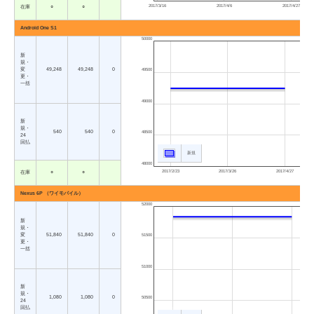
2017/3/16
2017/4/6
2017/4/27
在庫
○
○
Android One S1
50000
新
規・
変
49,248
49,248
0
49500
更・
一括
49000
新
規・
540
540
0
48500
24
回払
新規
48000
2017/2/23
2017/3/26
2017/4/27
在庫
○
○
Nexus 6P （ワイモバイル）
52000
新
規・
変
51,840
51,840
0
51500
更・
一括
51000
新
規・
1,080
1,080
0
50500
24
回払