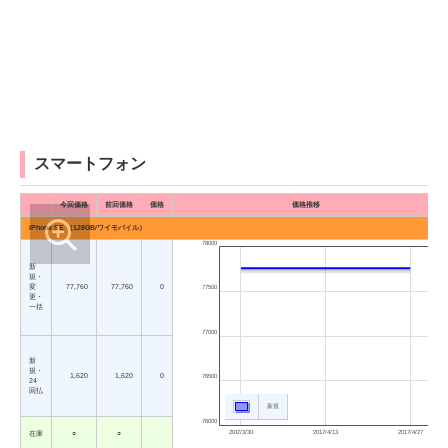
スマートフォン
今回価格
前回価格
価格
価格推移
iPhone SE （128GB/ワイモバイル）
78000
新
規・
変
77,760
77,760
0
77500
更・
一括
77000
新
規・
1,620
1,620
0
76500
24
回払
新規
76000
2017/3/30
2017/4/13
2017/4/27
在庫
○
○