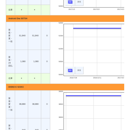
新規
50000
2017/1/5
2017/3/2
2017/4/27
在庫
○
○
Android One 507SH
52000
新
規・
変
51,840
51,840
0
51500
更・
一括
51000
新
規・
1,080
1,080
0
50500
24
回払
新規
50000
2016/7/28
2016/12/11
2017/4/27
在庫
○
○
DIGNO E 503KC
39000
新
規・
変
38,880
38,880
0
38500
更・
一括
38000
新
規・
540
540
0