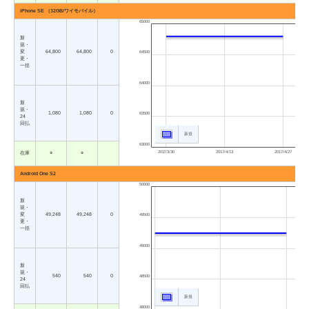
iPhone SE （32GB/ワイモバイル）
65000
新
規・
変
64,800
64,800
0
64500
更・
一括
64000
新
規・
1,080
1,080
0
63500
24
回払
新規
63000
2017/3/30
2017/4/13
2017/4/27
在庫
○
○
Android One S2
50000
新
規・
変
49,248
49,248
0
49500
更・
一括
49000
新
規・
540
540
0
48500
24
回払
新規
48000