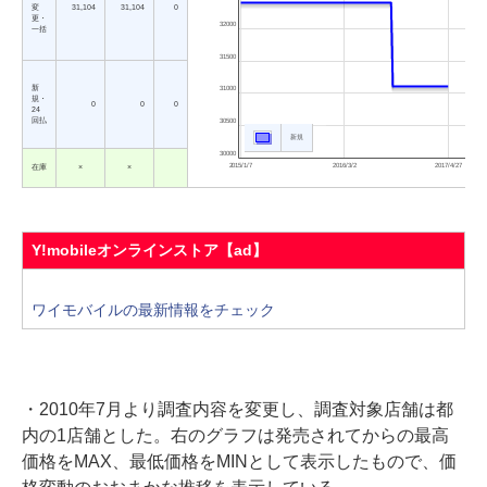
変
31,104
31,104
0
更・
32000
一括
31500
新
31000
規・
0
0
0
24
回払
30500
新規
30000
2015/1/7
2016/3/2
2017/4/27
在庫
×
×
Y!mobileオンラインストア【ad】
ワイモバイルの最新情報をチェック
・2010年7月より調査内容を変更し、調査対象店舗は都
内の1店舗とした。右のグラフは発売されてからの最高
価格をMAX、最低価格をMINとして表示したもので、価