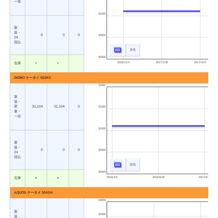
一括
31000
新
規・
0
0
0
30500
24
回払
新規
30000
2016/11/4
2017/1/30
2017/4/27
在庫
×
×
DIGNO ケータイ 502KC
32000
新
規・
変
31,104
31,104
0
31500
更・
一括
31000
新
規・
0
0
0
30500
24
回払
新規
30000
2016/3/3
2016/9/29
2017/4/27
在庫
○
○
AQUOS ケータイ 504SH
33000
新
32500
規・