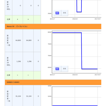
新
規・
0
0
0
24
回払
新規
25000
2015/1/7
2016/3/2
2017/4/27
在庫
○
○
Nexus 5X （ワイモバイル）
80000
新
規・
変
64,800
64,800
0
更・
75000
一括
70000
新
規・
1,296
1,296
0
24
回払
65000
新規
2015/1/7
2016/3/2
2017/4/27
在庫
×
×
DIGNO C 404KC
32000
新
規・
変
31,104
31,104
0
31500
更・
一括