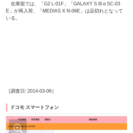
在庫面では、「G2 L-01F」「GALAXY S III α SC-03
E」が再入荷、「MEDIAS X N-06E」は品切れとなって
いる。
［調査日: 2014-03-06］
ドコモ スマートフォン
今回価格
前回価格
価格比
価格推移
AQUOS PHONE EX SH-02F