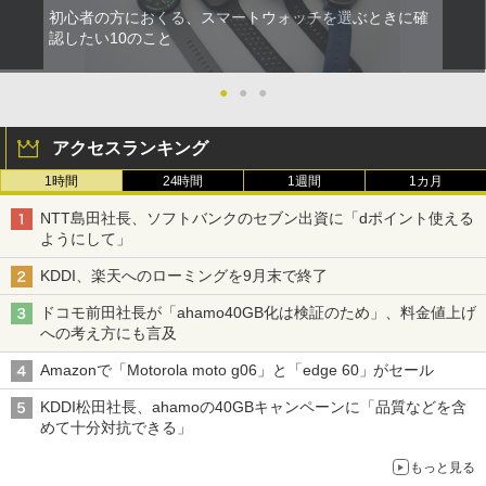
初心者の方におくる、スマートウォッチを選ぶときに確
認したい10のこと
●
●
●
アクセスランキング
1時間
24時間
1週間
1カ月
NTT島田社長、ソフトバンクのセブン出資に「dポイント使える
ようにして」
KDDI、楽天へのローミングを9月末で終了
ドコモ前田社長が「ahamo40GB化は検証のため」、料金値上げ
への考え方にも言及
Amazonで「Motorola moto g06」と「edge 60」がセール
KDDI松田社長、ahamoの40GBキャンペーンに「品質などを含
めて十分対抗できる」
もっと見る