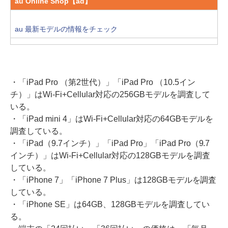
au Online Shop【ad】
au 最新モデルの情報をチェック
・「iPad Pro （第2世代）」「iPad Pro （10.5イン
チ）」はWi-Fi+Cellular対応の256GBモデルを調査して
いる。
・「iPad mini 4」はWi-Fi+Cellular対応の64GBモデルを
調査している。
・「iPad（9.7インチ）」「iPad Pro」「iPad Pro（9.7
インチ）」はWi-Fi+Cellular対応の128GBモデルを調査
している。
・「iPhone 7」「iPhone 7 Plus」は128GBモデルを調査
している。
・「iPhone SE」は64GB、128GBモデルを調査してい
る。