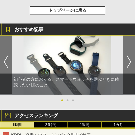
トップページに戻る
おすすめ記事
初心者の方におくる、スマートウォッチを選ぶときに確
認したい10のこと
●
●
●
アクセスランキング
1時間
24時間
1週間
1カ月