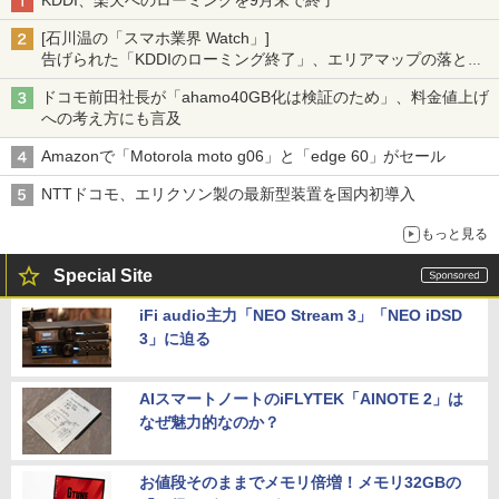
KDDI、楽天へのローミングを9月末で終了
[石川温の「スマホ業界 Watch」]
告げられた「KDDIのローミング終了」、エリアマップの落とし
穴と楽天モバイルの課題
ドコモ前田社長が「ahamo40GB化は検証のため」、料金値上げ
への考え方にも言及
Amazonで「Motorola moto g06」と「edge 60」がセール
NTTドコモ、エリクソン製の最新型装置を国内初導入
もっと見る
Special Site
iFi audio主力「NEO Stream 3」「NEO iDSD
3」に迫る
AIスマートノートのiFLYTEK「AINOTE 2」は
なぜ魅力的なのか？
お値段そのままでメモリ倍増！メモリ32GBの