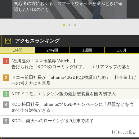
初心者の方におくる、スマートウォッチを選ぶときに確
認したい10のこと
●
●
●
アクセスランキング
1時間
24時間
1週間
1カ月
[石川温の「スマホ業界 Watch」]
告げられた「KDDIのローミング終了」、エリアマップの落とし
穴と楽天モバイルの課題
ドコモ前田社長が「ahamo40GB化は検証のため」、料金値上げ
への考え方にも言及
NTTドコモ、エリクソン製の最新型装置を国内初導入
KDDI松田社長、ahamoの40GBキャンペーンに「品質などを含
めて十分対抗できる」
KDDI、楽天へのローミングを9月末で終了
もっと見る