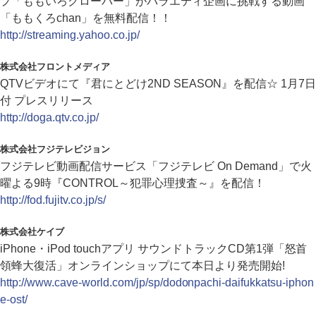
プ「ももいろクローバー」がバラエティ企画に挑戦する動画
「ももくろchan」を無料配信！！
http://streaming.yahoo.co.jp/
株式会社フロントメディア
QTVビデオにて『君にとどけ2ND SEASON』を配信☆ 1月7日
付 プレスリリース
http://doga.qtv.co.jp/
株式会社フジテレビジョン
フジテレビ動画配信サービス「フジテレビ On Demand」で火
曜よる9時『CONTROL～犯罪心理捜査～』を配信！
http://fod.fujitv.co.jp/s/
株式会社ケイブ
iPhone・iPod touchアプリ サウンドトラックCD第1弾「怒首
領蜂大復活」オンラインショップにて本日より発売開始!
http://www.cave-world.com/jp/sp/dodonpachi-daifukkatsu-iphon
e-ost/