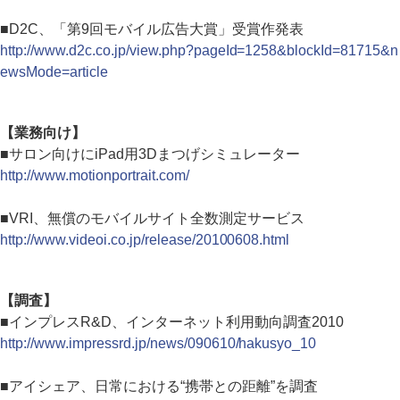
■D2C、「第9回モバイル広告大賞」受賞作発表
http://www.d2c.co.jp/view.php?pageId=1258&blockId=81715&n
ewsMode=article
【業務向け】
■サロン向けにiPad用3Dまつげシミュレーター
http://www.motionportrait.com/
■VRI、無償のモバイルサイト全数測定サービス
http://www.videoi.co.jp/release/20100608.html
【調査】
■インプレスR&D、インターネット利用動向調査2010
http://www.impressrd.jp/news/090610/hakusyo_10
■アイシェア、日常における“携帯との距離”を調査