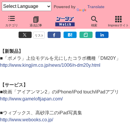
Powered by
Translate
カテゴリ
過去記事
検索
Impressサイト
ダイジェストニュース（2010年6月8日）
リスト
【新製品】
■「ポメラ」上位モデルを元にしたコラボ機種「DM20Y」
http://www.kingjim.co.jp/news/1006/n-dm20y.html
【サービス】
■映画「アイアンマン2」のiPhone/iPod touch/iPadアプリ
http://www.gameloftjapan.com/
■ウィブックス、高砂淳二のiPad写真集
http://www.webooks.co.jp/