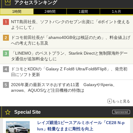
アクセスランキング
1時間
24時間
1週間
1カ月
NTT島田社長、ソフトバンクのセブン出資に「dポイント使える
ようにして」
ドコモ前田社長が「ahamo40GB化は検証のため」、料金値上げ
への考え方にも言及
「LINEMO」のベストプラン、Starlink Directと無制限海外デー
タ通信が追加料金なしに
ドコモとKDDIの「Galaxy Z Fold8 Ultra/Fold8/Flip8」、発売初
日にソフト更新
2026年夏の最新スマホおすすめ11選 GalaxyやXperia、
arrows、AQUOSなど注目機種の特徴は
もっと見る
Special Site
レイズ鍛造1ピースアルミホイール「CE28 N-p
lus」軽量なままに剛性を向上