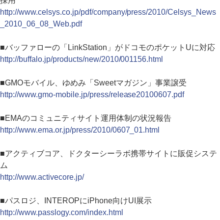
採用
http://www.celsys.co.jp/pdf/company/press/2010/Celsys_News
_2010_06_08_Web.pdf
■バッファローの「LinkStation」がドコモのポケットUに対応
http://buffalo.jp/products/new/2010/001156.html
■GMOモバイル、ゆめみ「Sweetマガジン」事業譲受
http://www.gmo-mobile.jp/press/release20100607.pdf
■EMAのコミュニティサイト運用体制の状況報告
http://www.ema.or.jp/press/2010/0607_01.html
■アクティブコア、ドクターシーラボ携帯サイトに販促システ
ム
http://www.activecore.jp/
■パスロジ、INTEROPにiPhone向けUI展示
http://www.passlogy.com/index.html