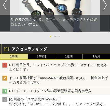
初心者の方におくる、スマートウォッチを選ぶときに確
認したい10のこと
●
●
●
アクセスランキング
1時間
24時間
1週間
1カ月
NTT島田社長、ソフトバンクのセブン出資に「dポイント使える
ようにして」
ドコモ前田社長が「ahamo40GB化は検証のため」、料金値上げ
への考え方にも言及
NTTドコモ、エリクソン製の最新型装置を国内初導入
[石川温の「スマホ業界 Watch」]
告げられた「KDDIのローミング終了」、エリアマップの落とし
穴と楽天モバイルの課題