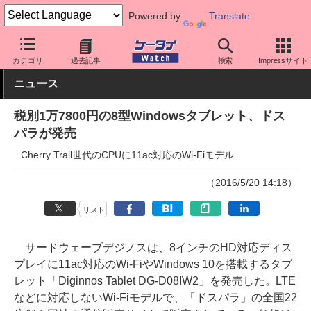
Powered by
Translate
ケータイ Watch
OS
Windows
その他
カテゴリ
過去記事
検索
Impressサイト
ニュース
税別1万7800円の8型Windowsタブレット、ドス
パラが発売
Cherry Trail世代のCPUに11ac対応のWi-Fiモデル
（2016/5/20 14:18）
リスト
サードウェーブデジノスは、8インチのHD対応ディス
プレイに11ac対応のWi-FiやWindows 10を搭載するタブ
レット「Diginnos Tablet DG-D08IW2」を発売した。LTE
などに対応しないWi-Fiモデルで、「ドスパラ」の全国22