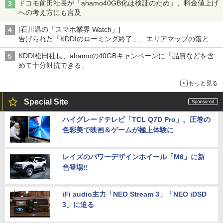
ドコモ前田社長が「ahamo40GB化は検証のため」、料金値上げ
への考え方にも言及
[石川温の「スマホ業界 Watch」]
告げられた「KDDIのローミング終了」、エリアマップの落とし
穴と楽天モバイルの課題
KDDI松田社長、ahamoの40GBキャンペーンに「品質などを含
めて十分対抗できる」
もっと見る
Special Site
ハイグレードテレビ「TCL Q7D Pro」。圧巻の
色彩美で映画＆ゲームが極上体験に
レイズのパワーデザインホイール「M6」に新
色登場!!
iFi audio主力「NEO Stream 3」「NEO iDSD
3」に迫る