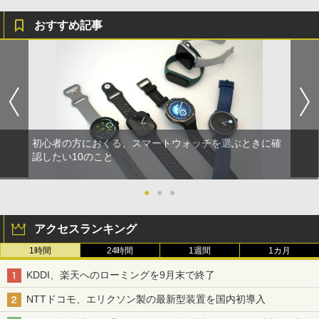
おすすめ記事
初心者の方におくる、スマートウォッチを選ぶときに確
認したい10のこと
●
●
●
アクセスランキング
1時間
24時間
1週間
1カ月
KDDI、楽天へのローミングを9月末で終了
NTTドコモ、エリクソン製の最新型装置を国内初導入