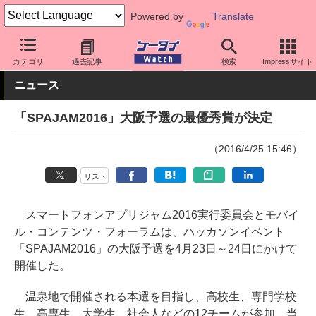
Powered by
Translate
ケータイ Watch
業界動向
その他
カテゴリ
過去記事
検索
Impressサイト
ニュース
「SPAJAM2016」大阪予選の最優秀賞が決定
（2016/4/25 15:46）
リスト
スマートフォンアプリジャム2016実行委員会とモバイ
ル・コンテンツ・フォーラムは、ハッカソンイベント
「SPAJAM2016」の大阪予選を4月23日～24日にかけて
開催した。
温泉地で開催される本選を目指し、高校生、専門学校
生、高専生、大学生、社会人などの12チームが参加。当