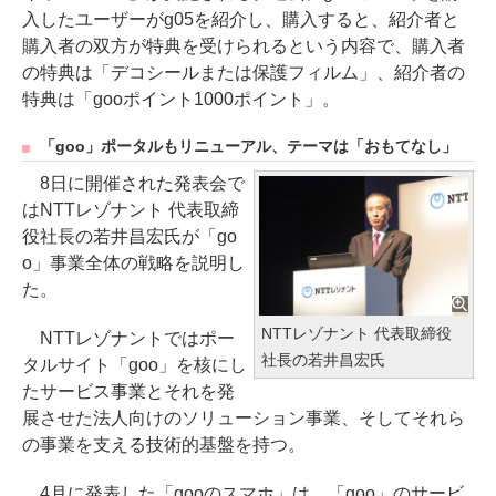
入したユーザーがg05を紹介し、購入すると、紹介者と
購入者の双方が特典を受けられるという内容で、購入者
の特典は「デコシールまたは保護フィルム」、紹介者の
特典は「gooポイント1000ポイント」。
「goo」ポータルもリニューアル、テーマは「おもてなし」
8日に開催された発表会で
はNTTレゾナント 代表取締
役社長の若井昌宏氏が「go
o」事業全体の戦略を説明し
た。
NTTレゾナント 代表取締役
NTTレゾナントではポー
社長の若井昌宏氏
タルサイト「goo」を核にし
たサービス事業とそれを発
展させた法人向けのソリューション事業、そしてそれら
の事業を支える技術的基盤を持つ。
4月に発表した「gooのスマホ」は、「goo」のサービ