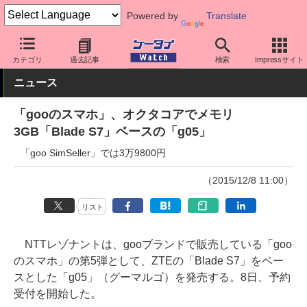
Powered by
Translate
ケータイ Watch
格安スマホ/格安SIM
格安スマホ/SIMフリースマ
カテゴリ
過去記事
検索
Impressサイト
ニュース
「gooのスマホ」、オクタコアでメモリ
3GB「Blade S7」ベースの「g05」
「goo SimSeller」では3万9800円
（2015/12/8 11:00）
リスト
NTTレゾナントは、gooブランドで販売している「goo
のスマホ」の第5弾として、ZTEの「Blade S7」をベー
スとした「g05」（グーマルゴ）を発売する。8日、予約
受付を開始した。