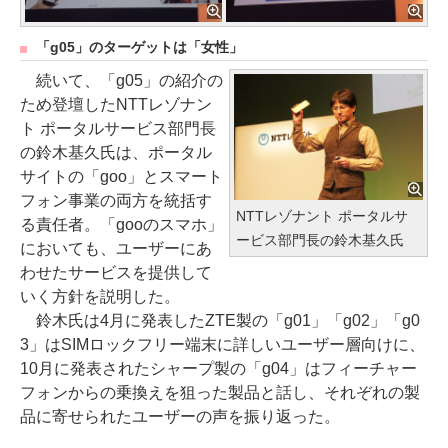
「g05」のターゲットは「女性」
続いて、「g05」の紹介の
ため登壇したNTTレゾナン
ト ポータルサービス部門長
の鈴木基久氏は、ポータル
サイトの「goo」とスマート
フォン事業の両方を統括す
NTTレゾナント ポータルサ
る責任者。「gooのスマホ」
ービス部門長の鈴木基久氏
においても、ユーザーにあ
わせたサービスを提供して
いく方針を説明した。
鈴木氏は4月に発表したZTE製の「g01」「g02」「g0
3」はSIMロックフリー端末に詳しいユーザー層向けに、
10月に発表されたシャープ製の「g04」はフィーチャー
フォンからの乗換えを狙った製品と話し、それぞれの製
品に寄せられたユーザーの声を振り返った。