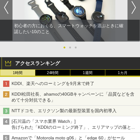
初心者の方におくる、スマートウォッチを選ぶときに確
認したい10のこと
●
●
●
アクセスランキング
1時間
24時間
1週間
1カ月
KDDI、楽天へのローミングを9月末で終了
KDDI松田社長、ahamoの40GBキャンペーンに「品質などを含
めて十分対抗できる」
NTTドコモ、エリクソン製の最新型装置を国内初導入
[石川温の「スマホ業界 Watch」]
告げられた「KDDIのローミング終了」、エリアマップの落とし
穴と楽天モバイルの課題
Amazonで「Motorola moto g06」と「edge 60」がセール