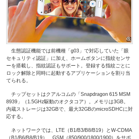
生態認証機能では前機種「g03」で対応していた「眼
セキュリティ認証」に加え、ホームボタンに指紋センサ
ーを搭載し、指紋認証もサポート。登録する指紋ごとに
ロック解除と同時に起動するアプリケーションを割り当
てられる。
チップセットはクアルコムの「Snapdragon 615 MSM
8939」（1.5GHz駆動のオクタコア）。メモリは3GB。
内蔵ストレージは32GBで、最大32GBのmicroSDHCに対
応する。
ネットワークでは、LTE（B1/B3/B8/B19）とW-CDMA
（B1/B6/B8/B19）、GSM（850/900/1800/1900）をサポ