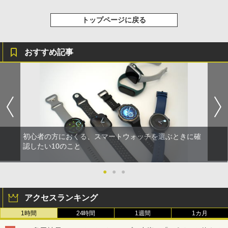
トップページに戻る
おすすめ記事
初心者の方におくる、スマートウォッチを選ぶときに確
認したい10のこと
●
●
●
アクセスランキング
1時間
24時間
1週間
1カ月