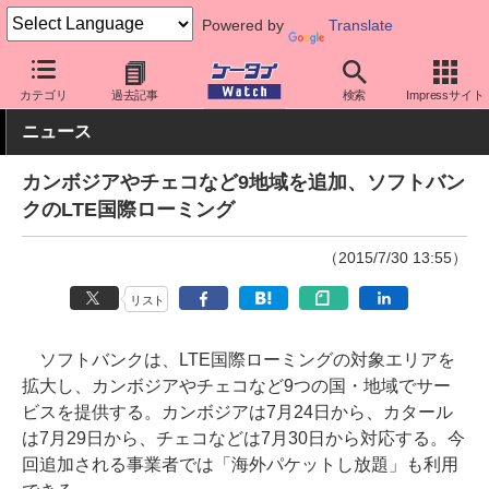
Powered by
Translate
ケータイ Watch
キャリア
ソフトバンク
ネットワーク/技術
カテゴリ
過去記事
検索
Impressサイト
ニュース
カンボジアやチェコなど9地域を追加、ソフトバン
クのLTE国際ローミング
（2015/7/30 13:55）
リスト
ソフトバンクは、LTE国際ローミングの対象エリアを
拡大し、カンボジアやチェコなど9つの国・地域でサー
ビスを提供する。カンボジアは7月24日から、カタール
は7月29日から、チェコなどは7月30日から対応する。今
回追加される事業者では「海外パケットし放題」も利用