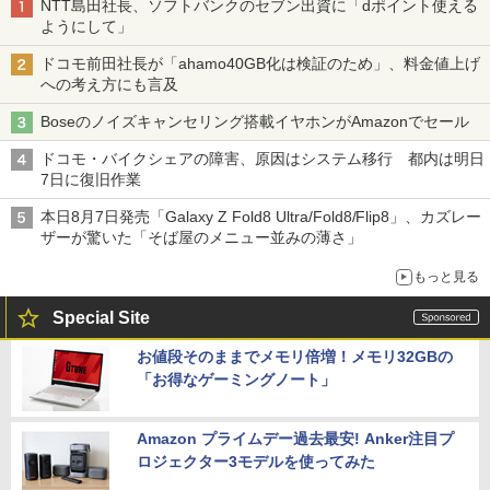
NTT島田社長、ソフトバンクのセブン出資に「dポイント使える
ようにして」
ドコモ前田社長が「ahamo40GB化は検証のため」、料金値上げ
への考え方にも言及
Boseのノイズキャンセリング搭載イヤホンがAmazonでセール
ドコモ・バイクシェアの障害、原因はシステム移行 都内は明日
7日に復旧作業
本日8月7日発売「Galaxy Z Fold8 Ultra/Fold8/Flip8」、カズレー
ザーが驚いた「そば屋のメニュー並みの薄さ」
もっと見る
Special Site
お値段そのままでメモリ倍増！メモリ32GBの
「お得なゲーミングノート」
Amazon プライムデー過去最安! Anker注目プ
ロジェクター3モデルを使ってみた