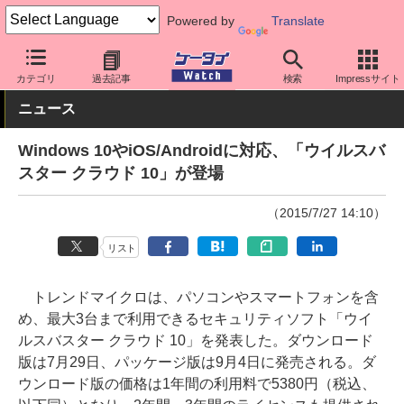
Powered by
Translate
ケータイ Watch
OS
Android
アプリ・サービス
カテゴリ
過去記事
検索
Impressサイト
ニュース
Windows 10やiOS/Androidに対応、「ウイルスバ
スター クラウド 10」が登場
（2015/7/27 14:10）
リスト
トレンドマイクロは、パソコンやスマートフォンを含
め、最大3台まで利用できるセキュリティソフト「ウイ
ルスバスター クラウド 10」を発表した。ダウンロード
版は7月29日、パッケージ版は9月4日に発売される。ダ
ウンロード版の価格は1年間の利用料で5380円（税込、