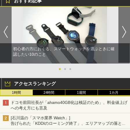
おすすめ記事
初心者の方におくる、スマートウォッチを選ぶときに確
認したい10のこと
●
●
●
アクセスランキング
1時間
24時間
1週間
1カ月
ドコモ前田社長が「ahamo40GB化は検証のため」、料金値上げ
への考え方にも言及
[石川温の「スマホ業界 Watch」]
告げられた「KDDIのローミング終了」、エリアマップの落とし
穴と楽天モバイルの課題