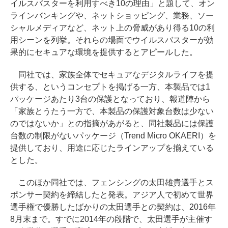
イルスバスターを利用すべき10の理由」と題して、オン
ラインバンキングや、ネットショッピング、業務、ソー
シャルメディアなど、ネット上の脅威があり得る10の利
用シーンを列挙。それらの場面でウイルスバスターが効
果的にセキュアな環境を提供するとアピールした。
同社では、家族全体でセキュアなデジタルライフを提
供する、というコンセプトを掲げる一方、本製品では1
パッケージあたり3台の保護となっており、報道陣から
「家族とうたう一方で、本製品の保護対象台数は少ない
のではないか」との指摘があがると、同社製品には保護
台数の制限がないパッケージ（Trend Micro OKAERI）を
提供しており、用途に応じたラインアップを揃えている
とした。
このほか同社では、フェンシングの太田雄貴選手とス
ポンサー契約を締結したと発表。アジア人で初めて世界
選手権で優勝したばかりの太田選手との契約は、2016年
8月末まで。すでに2014年の段階で、太田選手が主催す