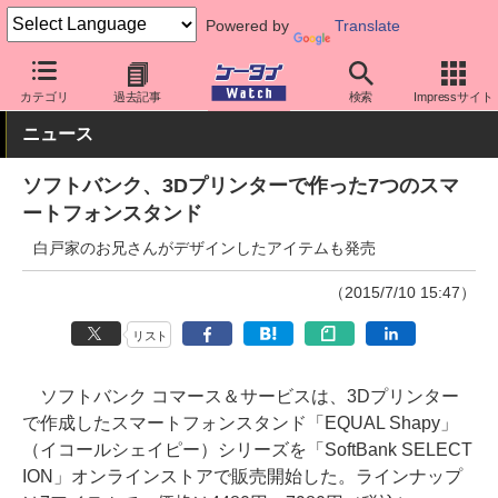
Powered by
Translate
ケータイ Watch
周辺機器/アクセサリー
スマホケース
カテゴリ
過去記事
検索
Impressサイト
ニュース
ソフトバンク、3Dプリンターで作った7つのスマ
ートフォンスタンド
白戸家のお兄さんがデザインしたアイテムも発売
（2015/7/10 15:47）
リスト
ソフトバンク コマース＆サービスは、3Dプリンター
で作成したスマートフォンスタンド「EQUAL Shapy」
（イコールシェイピー）シリーズを「SoftBank SELECT
ION」オンラインストアで販売開始した。ラインナップ