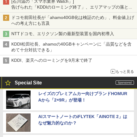
[石川温の「スマホ業界 Watch」]
告げられた「KDDIのローミング終了」、エリアマップの落とし
穴と楽天モバイルの課題
ドコモ前田社長が「ahamo40GB化は検証のため」、料金値上げ
への考え方にも言及
NTTドコモ、エリクソン製の最新型装置を国内初導入
KDDI松田社長、ahamoの40GBキャンペーンに「品質などを含
めて十分対抗できる」
KDDI、楽天へのローミングを9月末で終了
もっと見る
Special Site
レイズのプレミアムカー向けブランドHOMUR
Aから「2×9R」が登場！
AIスマートノートのiFLYTEK「AINOTE 2」は
なぜ魅力的なのか？