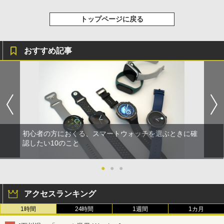
トップページに戻る
おすすめ記事
初心者の方におくる、スマートウォッチを選ぶときに確
認したい10のこと
●
●
●
アクセスランキング
1時間
24時間
1週間
1カ月