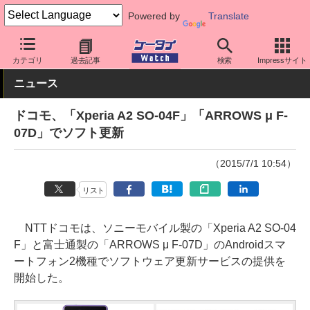
Powered by
Translate
ケータイ Watch
キャリア
ドコモ
ソフト更新
カテゴリ
過去記事
検索
Impressサイト
ニュース
ドコモ、「Xperia A2 SO-04F」「ARROWS μ F-
07D」でソフト更新
（2015/7/1 10:54）
リスト
NTTドコモは、ソニーモバイル製の「Xperia A2 SO-04
F」と富士通製の「ARROWS μ F-07D」のAndroidスマ
ートフォン2機種でソフトウェア更新サービスの提供を
開始した。