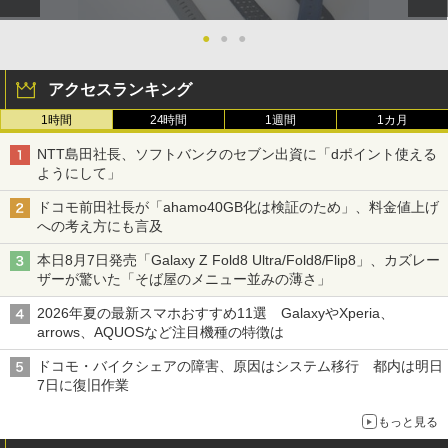
●
●
●
アクセスランキング
1時間
24時間
1週間
1カ月
NTT島田社長、ソフトバンクのセブン出資に「dポイント使える
ようにして」
ドコモ前田社長が「ahamo40GB化は検証のため」、料金値上げ
への考え方にも言及
本日8月7日発売「Galaxy Z Fold8 Ultra/Fold8/Flip8」、カズレー
ザーが驚いた「そば屋のメニュー並みの薄さ」
2026年夏の最新スマホおすすめ11選 GalaxyやXperia、
arrows、AQUOSなど注目機種の特徴は
ドコモ・バイクシェアの障害、原因はシステム移行 都内は明日
7日に復旧作業
もっと見る