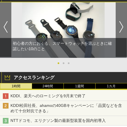
初心者の方におくる、スマートウォッチを選ぶときに確
認したい10のこと
●
●
●
アクセスランキング
1時間
24時間
1週間
1カ月
KDDI、楽天へのローミングを9月末で終了
KDDI松田社長、ahamoの40GBキャンペーンに「品質などを含
めて十分対抗できる」
NTTドコモ、エリクソン製の最新型装置を国内初導入