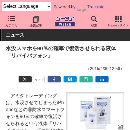
Powered by
Translate
ケータイ Watch
周辺機器/アクセサリー
その他
カテゴリ
過去記事
検索
Impressサイト
ニュース
水没スマホを90％の確率で復活させられる液体
「リバイバフォン」
（2015/4/30 12:56）
リスト
アミダトレーディング
は、水没させてしまったiPh
oneなどの非防水スマートフ
ォンを90％の確率で復活さ
せられるという液体「リバ