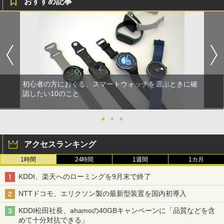
おすすめ記事
初心者の方におくる、スマートウォッチを選ぶときに確
認したい10のこと
●
●
●
アクセスランキング
1時間
24時間
1週間
1カ月
KDDI、楽天へのローミングを9月末で終了
NTTドコモ、エリクソン製の最新型装置を国内初導入
KDDI松田社長、ahamoの40GBキャンペーンに「品質などを含
めて十分対抗できる」