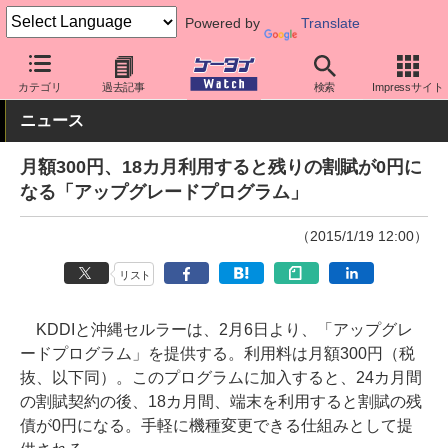
Powered by
Translate
ケータイ Watch
キャリア
au
料金プラン・割引
カテゴリ
過去記事
検索
Impressサイト
ニュース
月額300円、18カ月利用すると残りの割賦が0円に
なる「アップグレードプログラム」
（2015/1/19 12:00）
リスト
KDDIと沖縄セルラーは、2月6日より、「アップグレ
ードプログラム」を提供する。利用料は月額300円（税
抜、以下同）。このプログラムに加入すると、24カ月間
の割賦契約の後、18カ月間、端末を利用すると割賦の残
債が0円になる。手軽に機種変更できる仕組みとして提