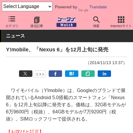
Powered by
Translate
ケータイ Watch
キャリア
ワイモバイル
Nexus
カテゴリ
過去記事
検索
Impressサイト
ニュース
Y!mobile、「Nexus 6」を12月上旬に発売
（2014/11/13 13:37）
リスト
ワイモバイル（Y!mobile）は、Googleのブランドで展
開されているAndroid 5.0搭載のスマートフォン「Nexus
6」を12月上旬以降に発売する。価格は、32GBモデルが
6万9600円（税抜）、64GBモデルが7万9200円（税
抜）。SIMロックフリーで提供される。
【お詫びと訂正】