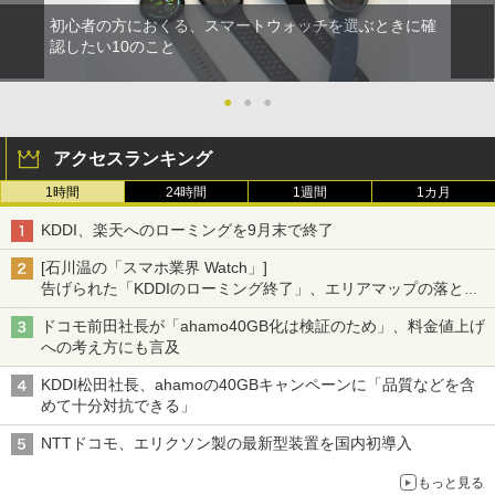
初心者の方におくる、スマートウォッチを選ぶときに確
認したい10のこと
●
●
●
アクセスランキング
1時間
24時間
1週間
1カ月
KDDI、楽天へのローミングを9月末で終了
[石川温の「スマホ業界 Watch」]
告げられた「KDDIのローミング終了」、エリアマップの落とし
穴と楽天モバイルの課題
ドコモ前田社長が「ahamo40GB化は検証のため」、料金値上げ
への考え方にも言及
KDDI松田社長、ahamoの40GBキャンペーンに「品質などを含
めて十分対抗できる」
NTTドコモ、エリクソン製の最新型装置を国内初導入
もっと見る