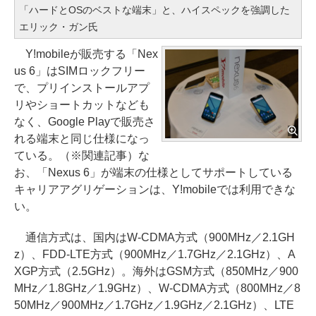
「ハードとOSのベストな端末」と、ハイスペックを強調した
エリック・ガン氏
Y!mobileが販売する「Nex
us 6」はSIMロックフリー
で、プリインストールアプ
リやショートカットなども
なく、Google Playで販売さ
れる端末と同じ仕様になっ
ている。（※関連記事）な
お、「Nexus 6」が端末の仕様としてサポートしている
キャリアアグリゲーションは、Y!mobileでは利用できな
い。
通信方式は、国内はW-CDMA方式（900MHz／2.1GH
z）、FDD-LTE方式（900MHz／1.7GHz／2.1GHz）、A
XGP方式（2.5GHz）。海外はGSM方式（850MHz／900
MHz／1.8GHz／1.9GHz）、W-CDMA方式（800MHz／8
50MHz／900MHz／1.7GHz／1.9GHz／2.1GHz）、LTE