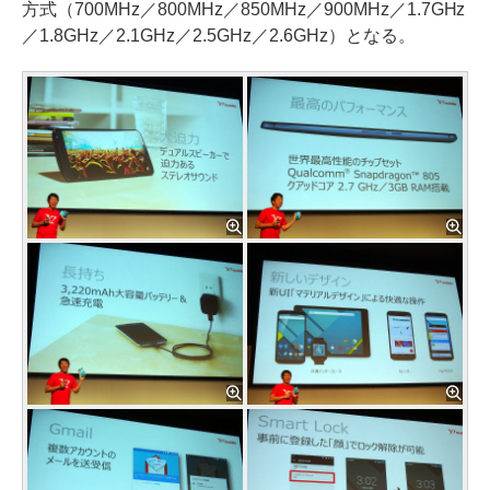
方式（700MHz／800MHz／850MHz／900MHz／1.7GHz
／1.8GHz／2.1GHz／2.5GHz／2.6GHz）となる。