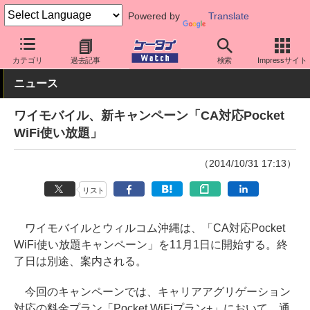
Powered by
Translate
ケータイ Watch
キャリア
ワイモバイル
料金プラン・割引
カテゴリ
過去記事
検索
Impressサイト
ニュース
ワイモバイル、新キャンペーン「CA対応Pocket
WiFi使い放題」
（2014/10/31 17:13）
リスト
ワイモバイルとウィルコム沖縄は、「CA対応Pocket
WiFi使い放題キャンペーン」を11月1日に開始する。終
了日は別途、案内される。
今回のキャンペーンでは、キャリアアグリゲーション
対応の料金プラン「Pocket WiFiプラン+」において、通