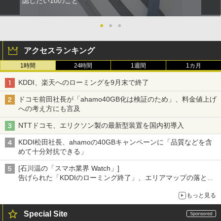
認したい10のこと
●
●
●
アクセスランキング
1時間
24時間
1週間
1カ月
KDDI、楽天へのローミングを9月末で終了
ドコモ前田社長が「ahamo40GB化は検証のため」、料金値上げ
への考え方にも言及
NTTドコモ、エリクソン製の最新型装置を国内初導入
KDDI松田社長、ahamoの40GBキャンペーンに「品質などを含
めて十分対抗できる」
[石川温の「スマホ業界 Watch」]
告げられた「KDDIのローミング終了」、エリアマップの落とし
穴と楽天モバイルの課題
もっと見る
Special Site