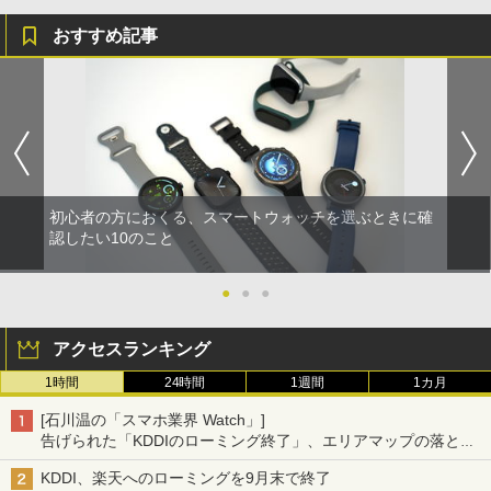
おすすめ記事
初心者の方におくる、スマートウォッチを選ぶときに確
認したい10のこと
●
●
●
アクセスランキング
1時間
24時間
1週間
1カ月
[石川温の「スマホ業界 Watch」]
告げられた「KDDIのローミング終了」、エリアマップの落とし
穴と楽天モバイルの課題
KDDI、楽天へのローミングを9月末で終了