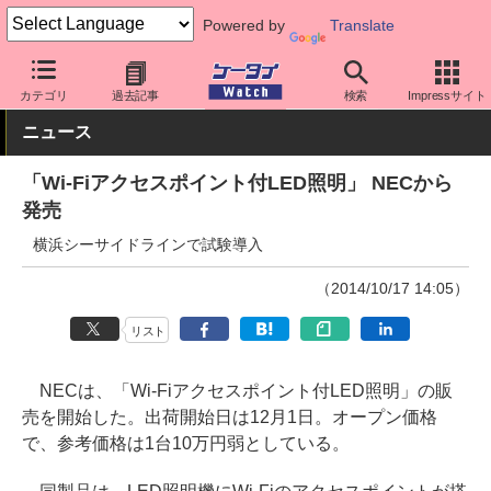
Powered by
Translate
ケータイ Watch
周辺機器/アクセサリー
その他
カテゴリ
過去記事
検索
Impressサイト
ニュース
「Wi-Fiアクセスポイント付LED照明」 NECから
発売
横浜シーサイドラインで試験導入
（2014/10/17 14:05）
リスト
NECは、「Wi-Fiアクセスポイント付LED照明」の販
売を開始した。出荷開始日は12月1日。オープン価格
で、参考価格は1台10万円弱としている。