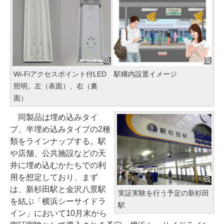
Wi-Fiアクセスポイント付LED
駅構内設置イメージ
照明。左（表面）、右（裏
面）
同製品は埋め込みタイ
プ、半埋め込みタイプの2種
類をラインナップする。駅
や店舗、公共施設などの天
井に埋め込むかたちでの利
用を想定しており、まず
は、新杉田駅と金沢八景駅
実証実験を行う予定の新杉田
を結ぶ「横浜シーサイドラ
駅
イン」において10月末から