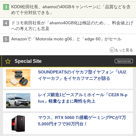
KDDI松田社長、ahamoの40GBキャンペーンに「品質などを含
めて十分対抗できる」
ドコモ前田社長が「ahamo40GB化は検証のため」、料金値上げ
への考え方にも言及
Amazonで「Motorola moto g06」と「edge 60」がセール
もっと見る
Special Site
SOUNDPEATSのイヤカフ型イヤフォン「UU2
イヤーカフ」をイヤカフマニアが語る
レイズ鍛造1ピースアルミホイール「CE28 N-p
lus」軽量なままに剛性を向上
マウス、RTX 5060 Ti搭載ゲーミングPCが7万
5,000円オフで30万円台！