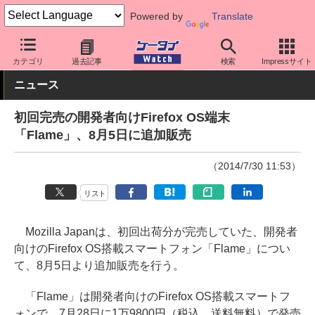
Powered by
Translate
ケータイ Watch
格安スマホ/格安SIM
格安スマホ/SIMフリースマ
カテゴリ
過去記事
検索
Impressサイト
ニュース
初回完売の開発者向けFirefox OS端末
「Flame」、8月5日に追加販売
（2014/7/30 11:53）
リスト
Mozilla Japanは、初回出荷分が完売していた、開発者
向けのFirefox OS搭載スマートフォン「Flame」につい
て、8月5日より追加販売を行う。
「Flame」は開発者向けのFirefox OS搭載スマートフ
ォンで、7月28日に1万9800円（税込、送料無料）で発売