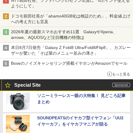
NTT島田社長、ソフトバンクのセブン出資に「dポイント使える
ようにして」
ドコモ前田社長が「ahamo40GB化は検証のため」、料金値上げ
への考え方にも言及
2026年夏の最新スマホおすすめ11選 GalaxyやXperia、
arrows、AQUOSなど注目機種の特徴は
本日8月7日発売「Galaxy Z Fold8 Ultra/Fold8/Flip8」、カズレー
ザーが驚いた「そば屋のメニュー並みの薄さ」
Boseのノイズキャンセリング搭載イヤホンがAmazonでセール
もっと見る
Special Site
ソニーミラーレス一眼の大特集！ 見どころ記事
まとめ
SOUNDPEATSのイヤカフ型イヤフォン「UU2
イヤーカフ」をイヤカフマニアが語る