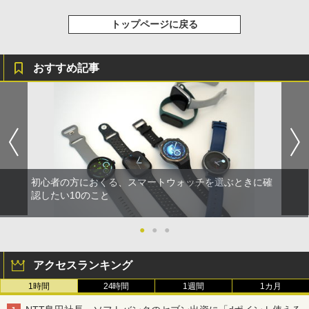
トップページに戻る
おすすめ記事
初心者の方におくる、スマートウォッチを選ぶときに確
認したい10のこと
●
●
●
アクセスランキング
1時間
24時間
1週間
1カ月