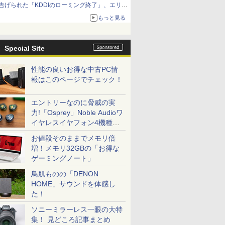
告げられた「KDDIのローミング終了」、エリア
マップの落とし穴と楽天モバイルの課題
もっと見る
Special Site
性能の良いお得な中古PC情
報はこのページでチェック！
エントリーなのに脅威の実
力!「Osprey」Noble Audioワ
イヤレスイヤフォン4機種を
一気に聴く
お値段そのままでメモリ倍
増！メモリ32GBの「お得な
ゲーミングノート」
鳥肌ものの「DENON
HOME」サウンドを体感し
た！
ソニーミラーレス一眼の大特
集！ 見どころ記事まとめ