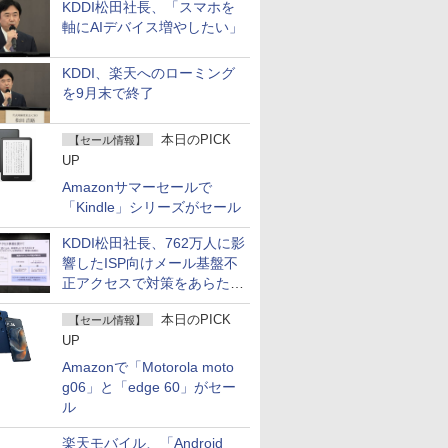
KDDI松田社長、「スマホを
軸にAIデバイス増やしたい」
KDDI、楽天へのローミング
を9月末で終了
本日のPICK
【セール情報】
UP
Amazonサマーセールで
「Kindle」シリーズがセール
KDDI松田社長、762万人に影
響したISP向けメール基盤不
正アクセスで対策をあらため
て説明
本日のPICK
【セール情報】
UP
Amazonで「Motorola moto
g06」と「edge 60」がセー
ル
楽天モバイル、「Android