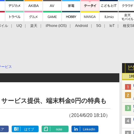
バイル
UQ
楽天
iPhone (iOS)
Android
5G
IoT
格安SI
アクセサリー
業界動向
法人向け
最新技術/その他
サービス
1
 2+」サービス提供、端末料金0円の特典も
（2014/6/20 18:10）
ェア
はてブ
note
LinkedIn