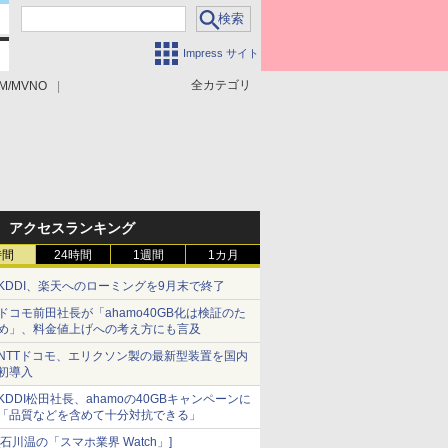
Impress サイト
全カテゴリ
M/MVNO
アクセスランキング
時間
24時間
1週間
1カ月
KDDI、楽天へのローミングを9月末で終了
ドコモ前田社長が「ahamo40GB化は検証のた
め」、料金値上げへの考え方にも言及
NTTドコモ、エリクソン製の最新型装置を国内
初導入
KDDI松田社長、ahamoの40GBキャンペーンに
「品質などを含めて十分対抗できる」
[石川温の「スマホ業界 Watch」]