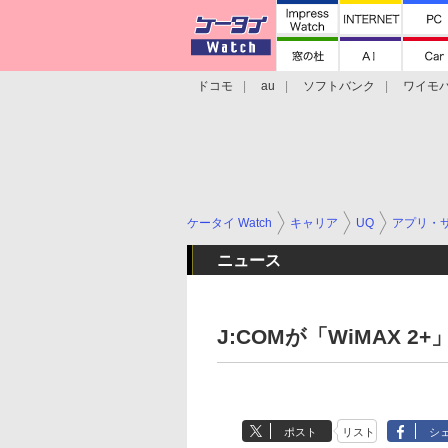
ドコモ
au
ソフトバンク
ワイモ
格安スマホ/SIMフリースマホ
周辺機器/
ケータイ Watch
キャリア
UQ
アプリ・
ニュース
J:COMが「WiMAX
ポスト
リスト
シ