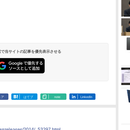
 検索で当サイトの記事を優先表示させる
ェア
はてブ
note
LinkedIn
newsreleases/2014/_53297.html