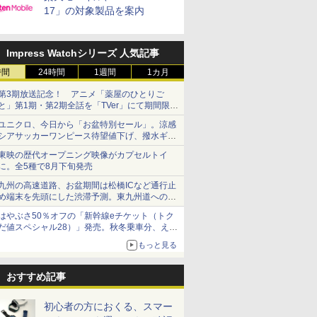
17」の対象製品を案内
Impress Watchシリーズ 人気記事
時間
24時間
1週間
1カ月
第3期放送記念！ アニメ「薬屋のひとりご
と」第1期・第2期全話を「TVer」にて期間限定
で順次無料配信開始
ユニクロ、今日から「お盆特別セール」。涼感
シアサッカーワンピース待望値下げ、撥水ギア
ショーツは1990円に
東映の歴代オープニング映像がカプセルトイ
に。全5種で8月下旬発売
九州の高速道路、お盆期間は松橋ICなど通行止
め端末を先頭にした渋滞予測。東九州道への迂
回は料金調整を実施
はやぶさ50％オフの「新幹線eチケット（トク
だ値スペシャル28）」発売。秋冬乗車分、えき
ねっと限定
もっと見る
おすすめ記事
初心者の方におくる、スマー