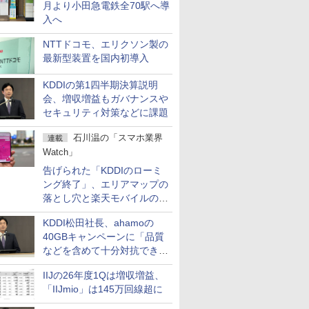
月より小田急電鉄全70駅へ導
入へ
NTTドコモ、エリクソン製の
最新型装置を国内初導入
KDDIの第1四半期決算説明
会、増収増益もガバナンスや
セキュリティ対策などに課題
石川温の「スマホ業界
連載
Watch」
告げられた「KDDIのローミ
ング終了」、エリアマップの
落とし穴と楽天モバイルの課
題
KDDI松田社長、ahamoの
40GBキャンペーンに「品質
などを含めて十分対抗でき
る」
IIJの26年度1Qは増収増益、
「IIJmio」は145万回線超に