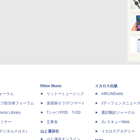
Rittor Music
イカロス出版
dフォーラム
リットーミュージック
AIRLINEweb
ップ担当者フォーラム
楽器探そう!デジマート
Jディフェンスニュー
ness Library
TシャツPOD T-OD
通訳翻訳ジャーナル
セミナー
立東舎
JレスキューWeb
 X（デジタルクロス）
山と溪谷社
イカロスアカデミー
山と溪谷オンライン