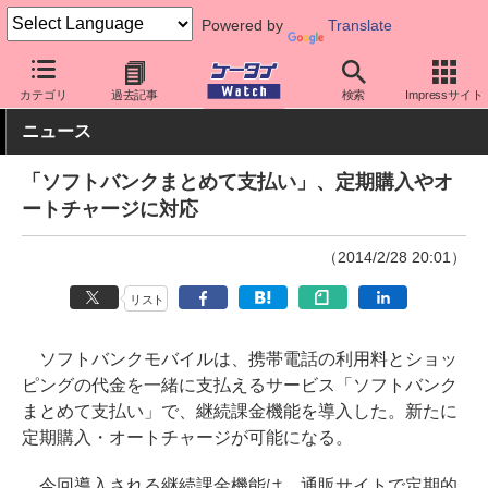
Powered by
Translate
ケータイ Watch
キャリア
ソフトバンク
アプリ・サービス
カテゴリ
過去記事
検索
Impressサイト
ニュース
「ソフトバンクまとめて支払い」、定期購入やオ
ートチャージに対応
（2014/2/28 20:01）
リスト
ソフトバンクモバイルは、携帯電話の利用料とショッ
ピングの代金を一緒に支払えるサービス「ソフトバンク
まとめて支払い」で、継続課金機能を導入した。新たに
定期購入・オートチャージが可能になる。
今回導入される継続課金機能は、通販サイトで定期的