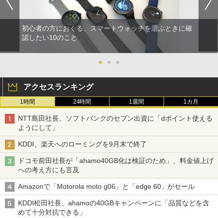
初心者の方におくる、スマートウォッチを選ぶときに確
認したい10のこと
●
●
●
アクセスランキング
1時間
24時間
1週間
1カ月
NTT島田社長、ソフトバンクのセブン出資に「dポイント使える
ようにして」
KDDI、楽天へのローミングを9月末で終了
ドコモ前田社長が「ahamo40GB化は検証のため」、料金値上げ
への考え方にも言及
Amazonで「Motorola moto g06」と「edge 60」がセール
KDDI松田社長、ahamoの40GBキャンペーンに「品質などを含
めて十分対抗できる」