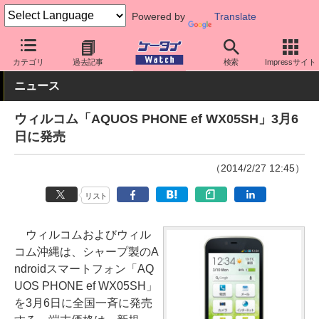
Powered by
Translate
ケータイ Watch
キャリア
ワイモバイル
スマホ・ケータイ
カテゴリ
過去記事
検索
Impressサイト
ニュース
ウィルコム「AQUOS PHONE ef WX05SH」3月6
日に発売
（2014/2/27 12:45）
リスト
ウィルコムおよびウィル
コム沖縄は、シャープ製のA
ndroidスマートフォン「AQ
UOS PHONE ef WX05SH」
を3月6日に全国一斉に発売