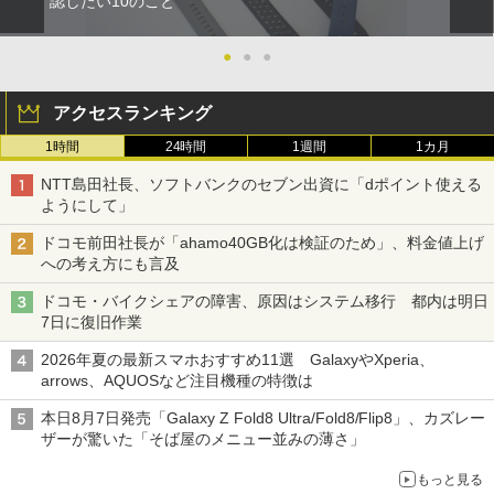
認したい10のこと
●
●
●
アクセスランキング
1時間
24時間
1週間
1カ月
NTT島田社長、ソフトバンクのセブン出資に「dポイント使える
ようにして」
ドコモ前田社長が「ahamo40GB化は検証のため」、料金値上げ
への考え方にも言及
ドコモ・バイクシェアの障害、原因はシステム移行 都内は明日
7日に復旧作業
2026年夏の最新スマホおすすめ11選 GalaxyやXperia、
arrows、AQUOSなど注目機種の特徴は
本日8月7日発売「Galaxy Z Fold8 Ultra/Fold8/Flip8」、カズレー
ザーが驚いた「そば屋のメニュー並みの薄さ」
もっと見る