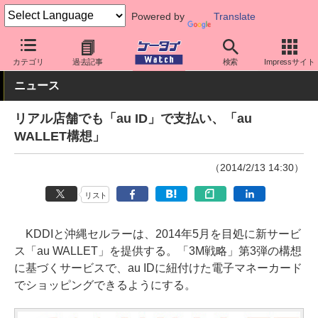
Powered by
Translate
ケータイ Watch
キャリア
au
アプリ・サービス
カテゴリ
過去記事
検索
Impressサイト
ニュース
リアル店舗でも「au ID」で支払い、「au
WALLET構想」
（2014/2/13 14:30）
リスト
KDDIと沖縄セルラーは、2014年5月を目処に新サービ
ス「au WALLET」を提供する。「3M戦略」第3弾の構想
に基づくサービスで、au IDに紐付けた電子マネーカード
でショッピングできるようにする。