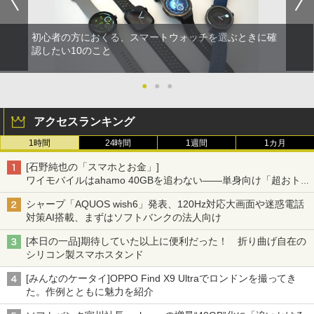
初心者の方におくる、スマートウォッチを選ぶときに確
認したい10のこと
●
●
●
アクセスランキング
1時間
24時間
1週間
1カ月
[石野純也の「スマホとお金」]
ワイモバイルはahamo 40GBを追わない――単身向け「超おトク
割」の安さと1年限定の注意点
シャープ「AQUOS wish6」発表、120Hz対応大画面や迷惑電話
対策AI搭載、まずはソフトバンクの法人向け
[本日の一品]期待していた以上に便利だった！ 折り曲げ自在の
シリコン製スマホスタンド
[みんなのケータイ]OPPO Find X9 Ultraでロンドンを撮ってき
た。作例とともに魅力を紹介