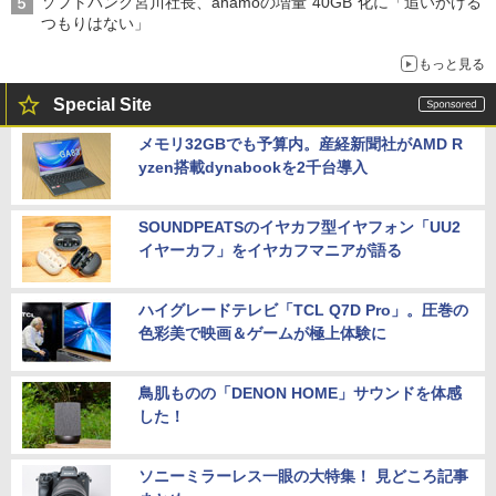
ソフトバンク宮川社長、ahamoの増量“40GB”化に「追いかける
つもりはない」
もっと見る
Special Site
メモリ32GBでも予算内。産経新聞社がAMD R
yzen搭載dynabookを2千台導入
SOUNDPEATSのイヤカフ型イヤフォン「UU2
イヤーカフ」をイヤカフマニアが語る
ハイグレードテレビ「TCL Q7D Pro」。圧巻の
色彩美で映画＆ゲームが極上体験に
鳥肌ものの「DENON HOME」サウンドを体感
した！
ソニーミラーレス一眼の大特集！ 見どころ記事