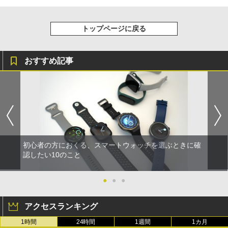
トップページに戻る
おすすめ記事
初心者の方におくる、スマートウォッチを選ぶときに確
認したい10のこと
●
●
●
アクセスランキング
1時間
24時間
1週間
1カ月