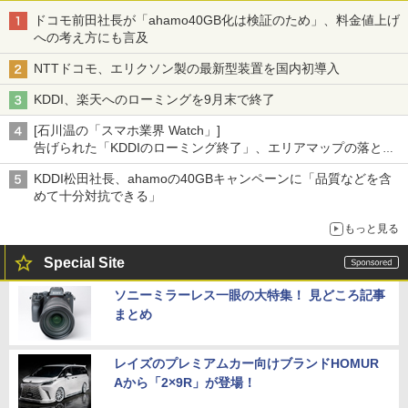
ドコモ前田社長が「ahamo40GB化は検証のため」、料金値上げ
への考え方にも言及
NTTドコモ、エリクソン製の最新型装置を国内初導入
KDDI、楽天へのローミングを9月末で終了
[石川温の「スマホ業界 Watch」]
告げられた「KDDIのローミング終了」、エリアマップの落とし
穴と楽天モバイルの課題
KDDI松田社長、ahamoの40GBキャンペーンに「品質などを含
めて十分対抗できる」
もっと見る
Special Site
ソニーミラーレス一眼の大特集！ 見どころ記事
まとめ
レイズのプレミアムカー向けブランドHOMUR
Aから「2×9R」が登場！