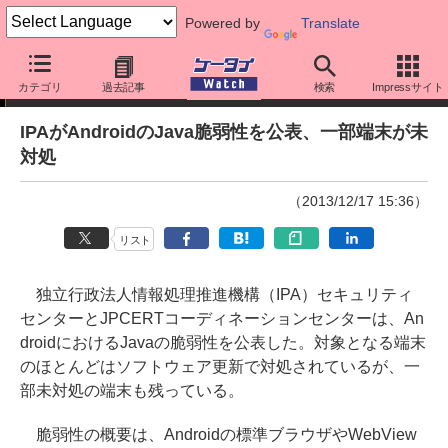
Powered by
Translate
ニュース
カテゴリ
過去記事
検索
Impressサイト
IPAがAndroidのJava脆弱性を公表、一部端末が未
対処
（2013/12/17 15:36）
リスト
独立行政法人情報処理推進機構（IPA）セキュリティ
センターとJPCERTコーディネーションセンターは、An
droidにおけるJavaの脆弱性を公表した。対象となる端末
のほとんどはソフトウェア更新で対処されているが、一
部未対処の端末も残っている。
脆弱性の概要は、Androidの標準ブラウザやWebView