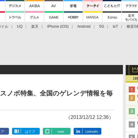
バイル
UQ
楽天
iPhone (iOS)
Android
5G
IoT
格安SI
アクセサリー
業界動向
法人向け
最新技術/その他
1
ー＆スノボ特集、全国のゲレンデ情報を毎
（2013/12/12 12:36）
ェア
はてブ
note
LinkedIn