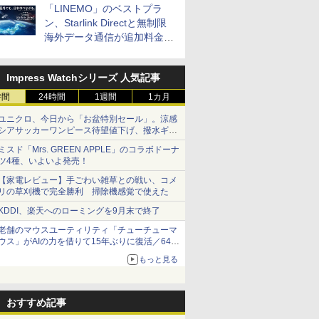
「LINEMO」のベストプラ
ン、Starlink Directと無制限
海外データ通信が追加料金な
しに
Impress Watchシリーズ 人気記事
時間
24時間
1週間
1カ月
ユニクロ、今日から「お盆特別セール」。涼感
シアサッカーワンピース待望値下げ、撥水ギア
ショーツは1990円に
ミスド「Mrs. GREEN APPLE」のコラボドーナ
ツ4種、いよいよ発売！
【家電レビュー】手ごわい雑草との戦い、コメ
リの草刈機で完全勝利 掃除機感覚で使えた
KDDI、楽天へのローミングを9月末で終了
老舗のマウスユーティリティ「チューチューマ
ウス」がAIの力を借りて15年ぶりに復活／64bit
化、Windows 10/11、「Chrome」も走り回
もっと見る
る。復活記念で2026年末まで500円
おすすめ記事