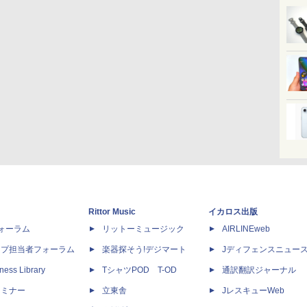
Rittor Music
イカロス出版
dフォーラム
リットーミュージック
AIRLINEweb
ップ担当者フォーラム
楽器探そう!デジマート
Jディフェンスニュー
ness Library
TシャツPOD T-OD
通訳翻訳ジャーナル
セミナー
立東舎
JレスキューWeb