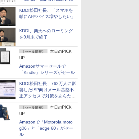
KDDI松田社長、「スマホを
軸にAIデバイス増やしたい」
KDDI、楽天へのローミング
を9月末で終了
本日のPICK
【セール情報】
UP
Amazonサマーセールで
「Kindle」シリーズがセール
KDDI松田社長、762万人に影
響したISP向けメール基盤不
正アクセスで対策をあらため
て説明
本日のPICK
【セール情報】
UP
Amazonで「Motorola moto
g06」と「edge 60」がセー
ル