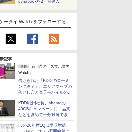
dynabookを2千台導入
ケータイ Watch をフォローする
新記事
石川温の「スマホ業界
連載
Watch」
告げられた「KDDIのローミ
ング終了」、エリアマップの
落とし穴と楽天モバイルの課
題
KDDI松田社長、ahamoの
40GBキャンペーンに「品質
などを含めて十分対抗でき
る」
IIJの26年度1Qは増収増益、
「IIJmio」は145万回線超に