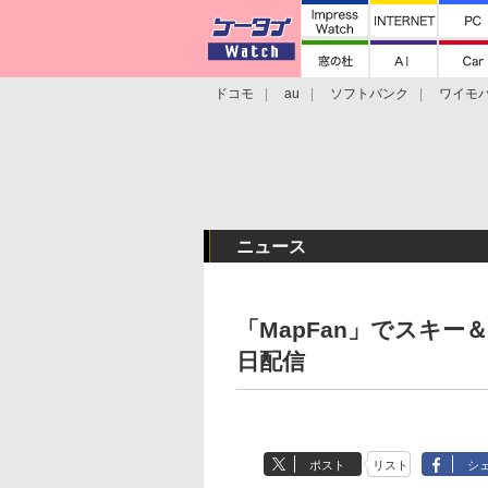
ドコモ
au
ソフトバンク
ワイモ
格安スマホ/SIMフリースマホ
周辺機器/
ニュース
「MapFan」でスキ
日配信
ポスト
リスト
シ