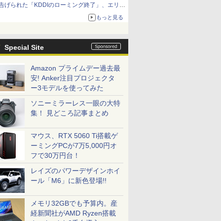
告げられた「KDDIのローミング終了」、エリア
マップの落とし穴と楽天モバイルの課題
もっと見る
Special Site
Amazon プライムデー過去最
安! Anker注目プロジェクタ
ー3モデルを使ってみた
ソニーミラーレス一眼の大特
集！ 見どころ記事まとめ
マウス、RTX 5060 Ti搭載ゲ
ーミングPCが7万5,000円オ
フで30万円台！
レイズのパワーデザインホイ
ール「M6」に新色登場!!
メモリ32GBでも予算内。産
経新聞社がAMD Ryzen搭載