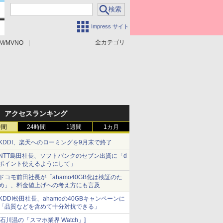
Impress サイト
全カテゴリ
M/MVNO
アクセスランキング
時間
24時間
1週間
1カ月
KDDI、楽天へのローミングを9月末で終了
NTT島田社長、ソフトバンクのセブン出資に「d
ポイント使えるようにして」
ドコモ前田社長が「ahamo40GB化は検証のた
め」、料金値上げへの考え方にも言及
KDDI松田社長、ahamoの40GBキャンペーンに
「品質などを含めて十分対抗できる」
[石川温の「スマホ業界 Watch」]