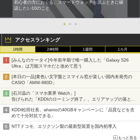
初心者の方におくる、スマートウォッチを選ぶときに確
認したい10のこと
●
●
●
アクセスランキング
1時間
24時間
1週間
1カ月
[みんなのケータイ]今年前半期で唯一購入した「Galaxy S26
Ultra」は万能スマホだと改めて思う
[本日の一品]黄色い文字盤とスマイル窓が楽しい国内未発売の
CASIO「AMW-880D」
[石川温の「スマホ業界 Watch」]
告げられた「KDDIのローミング終了」、エリアマップの落とし
穴と楽天モバイルの課題
KDDI松田社長、ahamoの40GBキャンペーンに「品質などを含
めて十分対抗できる」
NTTドコモ、エリクソン製の最新型装置を国内初導入
もっと見る