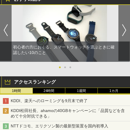
初心者の方におくる、スマートウォッチを選ぶときに確
認したい10のこと
●
●
●
アクセスランキング
1時間
24時間
1週間
1カ月
KDDI、楽天へのローミングを9月末で終了
KDDI松田社長、ahamoの40GBキャンペーンに「品質などを含
めて十分対抗できる」
NTTドコモ、エリクソン製の最新型装置を国内初導入