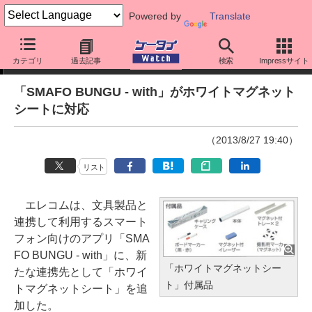
Powered by
Translate
ニュース
カテゴリ
過去記事
検索
Impressサイト
「SMAFO BUNGU - with」がホワイトマグネット
シートに対応
（2013/8/27 19:40）
リスト
エレコムは、文具製品と
連携して利用するスマート
フォン向けのアプリ「SMA
FO BUNGU - with」に、新
「ホワイトマグネットシー
たな連携先として「ホワイ
ト」付属品
トマグネットシート」を追
加した。