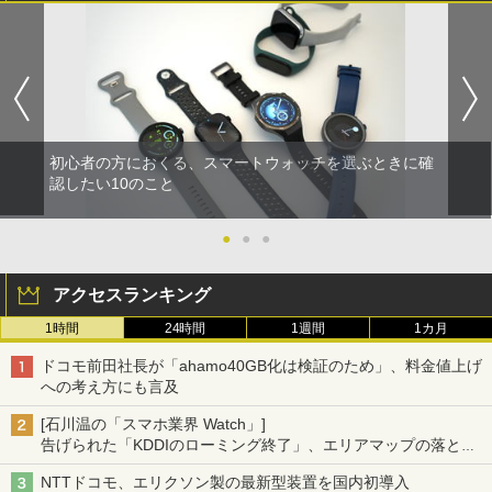
初心者の方におくる、スマートウォッチを選ぶときに確
認したい10のこと
●
●
●
アクセスランキング
1時間
24時間
1週間
1カ月
ドコモ前田社長が「ahamo40GB化は検証のため」、料金値上げ
への考え方にも言及
[石川温の「スマホ業界 Watch」]
告げられた「KDDIのローミング終了」、エリアマップの落とし
穴と楽天モバイルの課題
NTTドコモ、エリクソン製の最新型装置を国内初導入