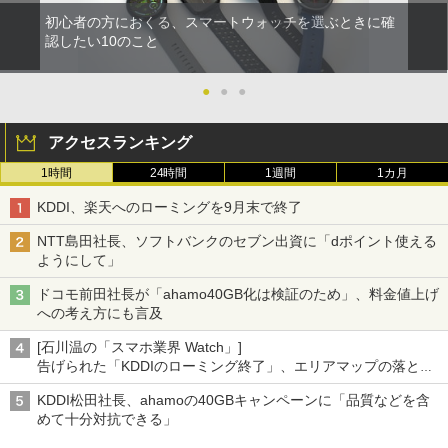
初心者の方におくる、スマートウォッチを選ぶときに確
認したい10のこと
●
●
●
アクセスランキング
1時間
24時間
1週間
1カ月
KDDI、楽天へのローミングを9月末で終了
NTT島田社長、ソフトバンクのセブン出資に「dポイント使える
ようにして」
ドコモ前田社長が「ahamo40GB化は検証のため」、料金値上げ
への考え方にも言及
[石川温の「スマホ業界 Watch」]
告げられた「KDDIのローミング終了」、エリアマップの落とし
穴と楽天モバイルの課題
KDDI松田社長、ahamoの40GBキャンペーンに「品質などを含
めて十分対抗できる」