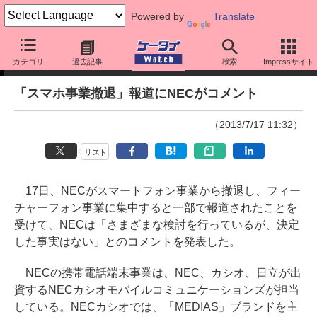
Powered by
Translate
ニュース
カテゴリ
過去記事
検索
Impressサイト
「スマホ事業撤退」報道にNECがコメント
（2013/7/17 11:32）
リスト
17日、NECがスマートフォン事業から撤退し、フィー
チャーフォン事業に集中すると一部で報道されたことを
受けて、NECは「さまざまな検討を行っているが、決定
した事実はない」とのコメントを発表した。
NECの携帯電話端末事業は、NEC、カシオ、日立が出
資するNECカシオモバイルコミュニケーションズが担当
している。NECカシオでは、「MEDIAS」ブランドを主