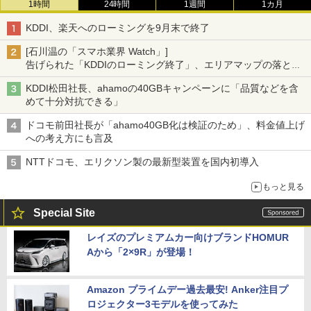
1時間
24時間
1週間
1カ月
KDDI、楽天へのローミングを9月末で終了
[石川温の「スマホ業界 Watch」]
告げられた「KDDIのローミング終了」、エリアマップの落とし
穴と楽天モバイルの課題
KDDI松田社長、ahamoの40GBキャンペーンに「品質などを含
めて十分対抗できる」
ドコモ前田社長が「ahamo40GB化は検証のため」、料金値上げ
への考え方にも言及
NTTドコモ、エリクソン製の最新型装置を国内初導入
もっと見る
Special Site
レイズのプレミアムカー向けブランドHOMUR
Aから「2×9R」が登場！
Amazon プライムデー過去最安! Anker注目プ
ロジェクター3モデルを使ってみた