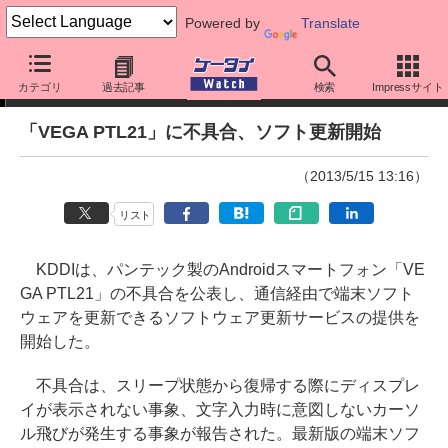
Powered by
Translate
ニュース
カテゴリ
過去記事
検索
Impressサイト
「VEGA PTL21」に不具合、ソフト更新開始
（2013/5/15 13:16）
リスト
KDDIは、パンテック製のAndroidスマートフォン「VE
GA PTL21」の不具合を公表し、通信経由で端末ソフト
ウェアを更新できるソフトウェア更新サービスの提供を
開始した。
不具合は、スリープ状態から復帰する際にディスプレ
イが表示されない事象、文字入力時に意図しないカーソ
ル飛びが発生する事象が報告された。最新版の端末ソフ